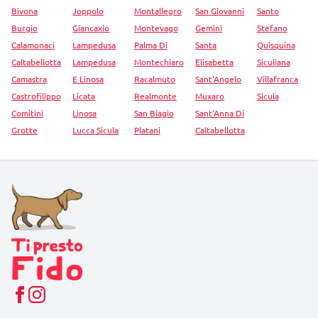
Bivona
Joppolo
Montallegro
San Giovanni
Santo
Burgio
Giancaxio
Montevago
Gemini
Stefano
Calamonaci
Lampedusa
Palma Di
Santa
Quisquina
Caltabellotta
Lampedusa
Montechiaro
Elisabetta
Siculiana
Camastra
E Linosa
Racalmuto
Sant'Angelo
Villafranca
Castrofilippo
Licata
Realmonte
Muxaro
Sicula
Comitini
Linosa
San Biagio
Sant'Anna Di
Grotte
Lucca Sicula
Platani
Caltabellotta