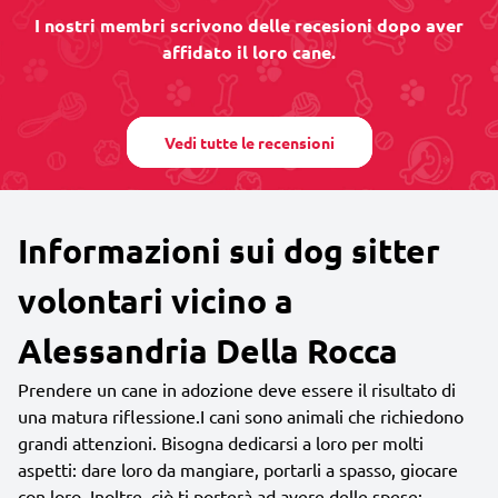
I nostri membri scrivono delle recesioni dopo aver
affidato il loro cane.
Vedi tutte le recensioni
Informazioni sui dog sitter
volontari vicino a
Alessandria Della Rocca
Prendere un cane in adozione deve essere il risultato di
una matura riflessione.I cani sono animali che richiedono
grandi attenzioni. Bisogna dedicarsi a loro per molti
aspetti: dare loro da mangiare, portarli a spasso, giocare
con loro. Inoltre, ciò ti porterà ad avere delle spese: