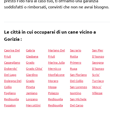
presto Fido farà al caso tuo, ti offriamo una garanzia
soddisfatti o rimborsati, convinti che non ne avrai bisogno.
Le città in cui occuparsi di un cane vicino a
Gorizia :
Capriva Del
Gabria
Mariano Del
Sacrario
San Pier
Friuli
Giasbana
Friuli
Rotta
D'Isonzo
Cassegliano
Grado
Marina Julia
Primero
Savogna
Doberdo'
Grado Citta'
Mernicco
Rupa
D'Isonzo
Del Lago
Giardino
Monfalcone
San Floriano
Scrio'
Dolegna Del
Grado
Moraro
Del Collio
Turriaco
Collio
Pineta
Mossa
San Lorenzo
Venco'
Fogliano
Jamiano
Polazzo
Isontino
Villesse
Redipuglia
Lonzano
Redipuglia
San Michele
Fossalon
Marcottini
Redipuglia
Del Carso