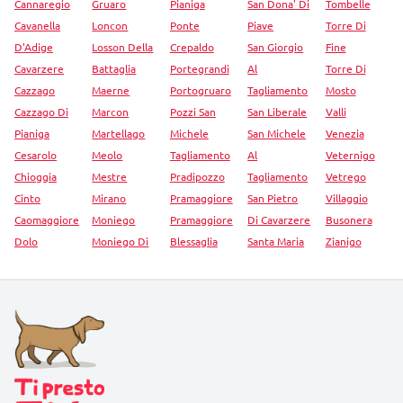
Cannaregio
Gruaro
Pianiga
San Dona' Di
Tombelle
Cavanella
Loncon
Ponte
Piave
Torre Di
D'Adige
Losson Della
Crepaldo
San Giorgio
Fine
Cavarzere
Battaglia
Portegrandi
Al
Torre Di
Cazzago
Maerne
Portogruaro
Tagliamento
Mosto
Cazzago Di
Marcon
Pozzi San
San Liberale
Valli
Pianiga
Martellago
Michele
San Michele
Venezia
Cesarolo
Meolo
Tagliamento
Al
Veternigo
Chioggia
Mestre
Pradipozzo
Tagliamento
Vetrego
Cinto
Mirano
Pramaggiore
San Pietro
Villaggio
Caomaggiore
Moniego
Pramaggiore
Di Cavarzere
Busonera
Dolo
Moniego Di
Blessaglia
Santa Maria
Zianigo