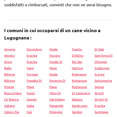
soddisfatti o rimborsati, convinti che non ne avrai bisogno.
I comuni in cui occuparsi di un cane vicino a
Lugugnana :
Annone
Dorsoduro
Noale
Quarto
Di Sala
Veneto
Eraclea
Murano
D'Altino
Sant'Anna Di
Arino
Eraclea
Musile Di
Rio San
Chioggia
Ballo'
Mare
Piave
Martino
Scaltenigo
Bibione
Fornase
Noale
Robegano
Scorze'
Bibione
Fossalta Di
Noventa Di
Rottanova
Sottomarina
Pineda
Piave
Piave
Rottanova
Spinea
Boscochiaro
Fosso'
Olmo Di
Di Cavarzere
Stretti
Ca' Bianca
Gaggio
Martellago
Salzano
Stretti Di
Caltana
Galta
Passarella
Sambruson
Eraclea
Calvecchia
Giai
Peseggia
Sandon
Summaga