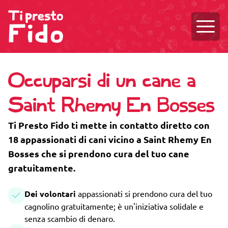
Aprire
Occuparsi di un cane a
Saint Rhemy En Bosses
Ti Presto Fido ti mette in contatto diretto con
18 appassionati di cani vicino a Saint Rhemy En
Bosses che si prendono cura del tuo cane
gratuitamente.
Dei volontari
appassionati si prendono cura del tuo
cagnolino gratuitamente; è un'iniziativa solidale e
senza scambio di denaro.