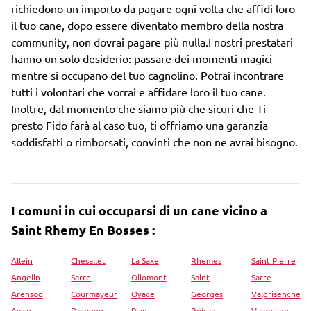
richiedono un importo da pagare ogni volta che affidi loro
il tuo cane, dopo essere diventato membro della nostra
community, non dovrai pagare più nulla.I nostri prestatari
hanno un solo desiderio: passare dei momenti magici
mentre si occupano del tuo cagnolino. Potrai incontrare
tutti i volontari che vorrai e affidare loro il tuo cane.
Inoltre, dal momento che siamo più che sicuri che Ti
presto Fido farà al caso tuo, ti offriamo una garanzia
soddisfatti o rimborsati, convinti che non ne avrai bisogno.
I comuni in cui occuparsi di un cane vicino a
Saint Rhemy En Bosses :
Allein
Chesallet
La Saxe
Rhemes
Saint Pierre
Angelin
Sarre
Ollomont
Saint
Sarre
Arensod
Courmayeur
Oyace
Georges
Valgrisenche
Avise
Dolonne
Plan
Roisan
Valpelline