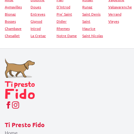
Aymavilles
Doues
D'Introd
Runaz
Valsavarenche
Bionaz
Entreves
Pre' Saint
Saint Denis
Verrand
Bosses
Gignod
Didier
Saint
Vieyes
Chambave
Introd
Rhemes
Maurice
Chesallet
La Cretaz
Notre Dame
Saint Nicolas
Ti Presto Fido
Home