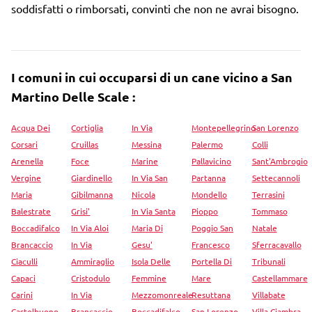
soddisfatti o rimborsati, convinti che non ne avrai bisogno.
I comuni in cui occuparsi di un cane vicino a San
Martino Delle Scale :
Acqua Dei
Cortiglia
In Via
Montepellegrino
San Lorenzo
Corsari
Cruillas
Messina
Palermo
Colli
Arenella
Foce
Marine
Pallavicino
Sant'Ambrogio
Vergine
Giardinello
In Via San
Partanna
Settecannoli
Maria
Gibilmanna
Nicola
Mondello
Terrasini
Balestrate
Grisi'
In Via Santa
Pioppo
Tommaso
Boccadifalco
In Via Aloi
Maria Di
Poggio San
Natale
Brancaccio
In Via
Gesu'
Francesco
Sferracavallo
Ciaculli
Ammiraglio
Isola Delle
Portella Di
Tribunali
Capaci
Cristodulo
Femmine
Mare
Castellammare
Carini
In Via
Mezzomonreale
Resuttana
Villabate
Castelbuono
Brancaccio
Boccadifalco
San Lorenzo
Villa Ciambra