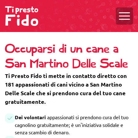
Aprire
Occuparsi di un cane a
San Martino Delle Scale
Ti Presto Fido ti mette in contatto diretto con
181 appassionati di cani vicino a San Martino
Delle Scale che si prendono cura del tuo cane
gratuitamente.
Dei volontari
appassionati si prendono cura del tuo
cagnolino gratuitamente; è un'iniziativa solidale e
senza scambio di denaro.