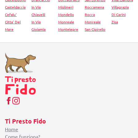
Casteldaccia
In Via
Misilmeri
Roccamena
Villagrazia
Cefalu'
Chiavelli
Mondello
Rocca
Di Carini
Citta' Del
In Via
Monreale
Monreale
Zisa
Mare
Gioiamia
Montelepre
San Cipirello
Ti Presto Fido
Home
Come funziona?