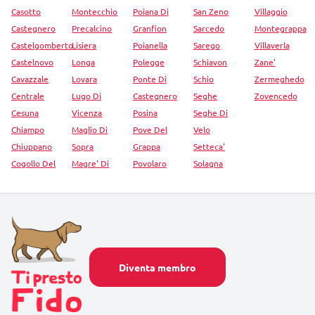
Casotto
Montecchio
Poiana Di
San Zeno
Villaggio
Castegnero
Precalcino
Granfion
Sarcedo
Montegrappa
Castelgomberto
Lisiera
Poianella
Sarego
Villaverla
Castelnovo
Longa
Polegge
Schiavon
Zane'
Cavazzale
Lovara
Ponte Di
Schio
Zermeghedo
Centrale
Lugo Di
Castegnero
Seghe
Zovencedo
Cesuna
Vicenza
Posina
Seghe Di
Chiampo
Maglio Di
Pove Del
Velo
Chiuppano
Sopra
Grappa
Setteca'
Cogollo Del
Magre' Di
Povolaro
Solagna
Diventa membro