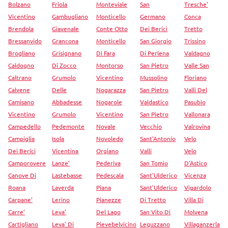
Bolzano
Friola
Monteviale
San
Tresche'
Vicentino
Gambugliano
Monticello
Germano
Conca
Brendola
Giavenale
Conte Otto
Dei Berici
Tretto
Bressanvido
Grancona
Monticello
San Giorgio
Trissino
Brogliano
Grisignano
Di Fara
Di Perlena
Valdagno
Caldogno
Di Zocco
Montorso
San Pietro
Valle San
Caltrano
Grumolo
Vicentino
Mussolino
Floriano
Calvene
Delle
Nogarazza
San Pietro
Valli Del
Camisano
Abbadesse
Nogarole
Valdastico
Pasubio
Vicentino
Grumolo
Vicentino
San Pietro
Vallonara
Campedello
Pedemonte
Novale
Vecchio
Valrovina
Campiglia
Isola
Novoledo
Sant'Antonio
Velo
Dei Berici
Vicentina
Orgiano
Valli
Velo
Camporovere
Lanze'
Pederiva
San Tomio
D'Astico
Canove Di
Lastebasse
Pedescala
Sant'Ulderico
Vicenza
Roana
Laverda
Piana
Sant'Ulderico
Vigardolo
Carpane'
Lerino
Pianezze
Di Tretto
Villa Di
Carre'
Leva'
Del Lago
San Vito Di
Molvena
Cartigliano
Leva' Di
Pievebelvicino
Leguzzano
Villaganzerla