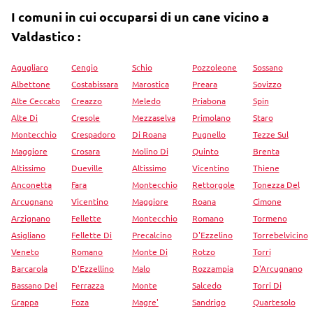
I comuni in cui occuparsi di un cane vicino a
Valdastico :
Agugliaro
Cengio
Schio
Pozzoleone
Sossano
Albettone
Costabissara
Marostica
Preara
Sovizzo
Alte Ceccato
Creazzo
Meledo
Priabona
Spin
Alte Di
Cresole
Mezzaselva
Primolano
Staro
Montecchio
Crespadoro
Di Roana
Pugnello
Tezze Sul
Maggiore
Crosara
Molino Di
Quinto
Brenta
Altissimo
Dueville
Altissimo
Vicentino
Thiene
Anconetta
Fara
Montecchio
Rettorgole
Tonezza Del
Arcugnano
Vicentino
Maggiore
Roana
Cimone
Arzignano
Fellette
Montecchio
Romano
Tormeno
Asigliano
Fellette Di
Precalcino
D'Ezzelino
Torrebelvicino
Veneto
Romano
Monte Di
Rotzo
Torri
Barcarola
D'Ezzellino
Malo
Rozzampia
D'Arcugnano
Bassano Del
Ferrazza
Monte
Salcedo
Torri Di
Grappa
Foza
Magre'
Sandrigo
Quartesolo