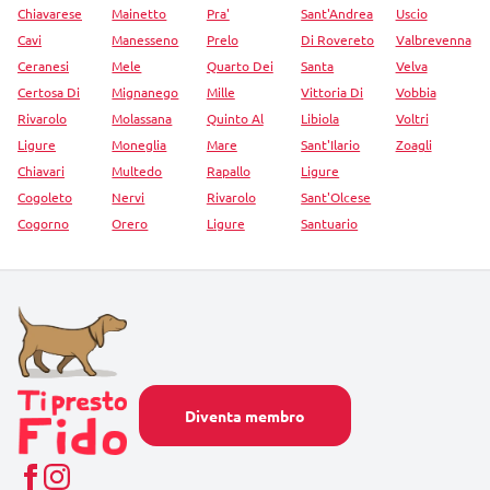
Chiavarese
Mainetto
Pra'
Sant'Andrea
Uscio
Cavi
Manesseno
Prelo
Di Rovereto
Valbrevenna
Ceranesi
Mele
Quarto Dei
Santa
Velva
Certosa Di
Mignanego
Mille
Vittoria Di
Vobbia
Rivarolo
Molassana
Quinto Al
Libiola
Voltri
Ligure
Moneglia
Mare
Sant'Ilario
Zoagli
Chiavari
Multedo
Rapallo
Ligure
Cogoleto
Nervi
Rivarolo
Sant'Olcese
Cogorno
Orero
Ligure
Santuario
Diventa membro