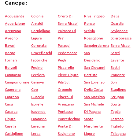
Canepa :
Acquasanta
Colonia
Orero Di
Riva Trigoso
Della
Apparizione
Arnaldi
Serra Ricco'
Ronco
Guardia
Arenzano
Cornigliano
Palmaro Di
Scrivia
Savignone
Avegno
Ligure
Pra'
Rossiglione
Sciarborasca
Bavari
Coronata
Paraggi
Sampierdarena
Serra Ricco'
Borgo
Crocefieschi
Pedemonte
San
Sestri
Fornari
Fabbriche
Pegli
Desiderio
Levante
Borzoli
Fegino
Piccarello
San Giovanni
Sestri
Campasso
Ferriera
Pieve Ligure
Battista
Ponente
Campomorone
Genova
Pila Sul
San Lorenzo
Sori
Caperana
Geo
Gromolo
Della Costa
Staglieno
Capreno
Guardia
Pineta Di
San Massimo
Struppa
Carsi
Isorelle
Arenzano
San Michele
Sturla
Casarza
Isoverde
Pontasso
Di Pagana
Teglia
Ligure
Langasco
Pontedecimo
Santa
Testana
Casella
Lavagna
Ponte Di
Margherita
Tiglieto
Castiglione
Lerca
Savignone
Ligure
Tribogna