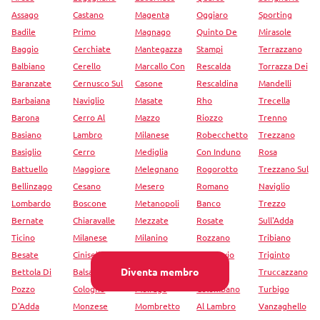
Assago
Castano
Magenta
Oggiaro
Sporting
Badile
Primo
Magnago
Quinto De
Mirasole
Baggio
Cerchiate
Mantegazza
Stampi
Terrazzano
Balbiano
Cerello
Marcallo Con
Rescalda
Torrazza Dei
Baranzate
Cernusco Sul
Casone
Rescaldina
Mandelli
Barbaiana
Naviglio
Masate
Rho
Trecella
Barona
Cerro Al
Mazzo
Riozzo
Trenno
Basiano
Lambro
Milanese
Robecchetto
Trezzano
Basiglio
Cerro
Mediglia
Con Induno
Rosa
Battuello
Maggiore
Melegnano
Rogorotto
Trezzano Sul
Bellinzago
Cesano
Mesero
Romano
Naviglio
Lombardo
Boscone
Metanopoli
Banco
Trezzo
Bernate
Chiaravalle
Mezzate
Rosate
Sull'Adda
Ticino
Milanese
Milanino
Rozzano
Tribiano
Besate
Cinisello
Milano
San Bovio
Triginto
Diventa membro
Bettola Di
Balsamo
Millepini
San
Truccazzano
Pozzo
Cologno
Moirago
Colombano
Turbigo
D'Adda
Monzese
Mombretto
Al Lambro
Vanzaghello