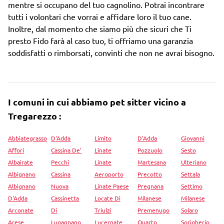
mentre si occupano del tuo cagnolino. Potrai incontrare
tutti i volontari che vorrai e affidare loro il tuo cane.
Inoltre, dal momento che siamo più che sicuri che Ti
presto Fido farà al caso tuo, ti offriamo una garanzia
soddisfatti o rimborsati, convinti che non ne avrai bisogno.
I comuni in cui abbiamo pet sitter vicino a
Tregarezzo :
Abbiategrasso
D'Adda
Limito
D'Adda
Giovanni
Affori
Cassina De'
Linate
Pozzuolo
Sesto
Albairate
Pecchi
Linate
Martesana
Ulteriano
Albignano
Cassina
Aeroporto
Precotto
Settala
Albignano
Nuova
Linate Paese
Pregnana
Settimo
D'Adda
Cassinetta
Locate Di
Milanese
Milanese
Arconate
Di
Triulzi
Premenugo
Solaro
Arese
Lugagnano
Lucernate
Quarto
Sorigherio