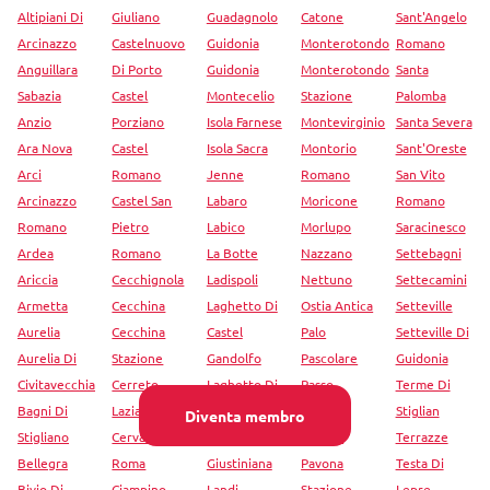
Altipiani Di
Giuliano
Guadagnolo
Catone
Sant'Angelo
Arcinazzo
Castelnuovo
Guidonia
Monterotondo
Romano
Anguillara
Di Porto
Guidonia
Monterotondo
Santa
Sabazia
Castel
Montecelio
Stazione
Palomba
Anzio
Porziano
Isola Farnese
Montevirginio
Santa Severa
Ara Nova
Castel
Isola Sacra
Montorio
Sant'Oreste
Arci
Romano
Jenne
Romano
San Vito
Arcinazzo
Castel San
Labaro
Moricone
Romano
Romano
Pietro
Labico
Morlupo
Saracinesco
Ardea
Romano
La Botte
Nazzano
Settebagni
Ariccia
Cecchignola
Ladispoli
Nettuno
Settecamini
Armetta
Cecchina
Laghetto Di
Ostia Antica
Setteville
Aurelia
Cecchina
Castel
Palo
Setteville Di
Aurelia Di
Stazione
Gandolfo
Pascolare
Guidonia
Civitavecchia
Cerreto
Laghetto Di
Passo
Terme Di
Bagni Di
Laziale
Montecompatri
Oscuro
Stiglian
Diventa membro
Stigliano
Cervara Di
La
Pavona
Terrazze
Bellegra
Roma
Giustiniana
Pavona
Testa Di
Bivio Di
Ciampino
Landi
Stazione
Lepre