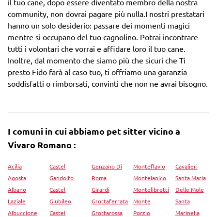
il tuo cane, dopo essere diventato membro della nostra
community, non dovrai pagare più nulla.I nostri prestatari
hanno un solo desiderio: passare dei momenti magici
mentre si occupano del tuo cagnolino. Potrai incontrare
tutti i volontari che vorrai e affidare loro il tuo cane.
Inoltre, dal momento che siamo più che sicuri che Ti
presto Fido farà al caso tuo, ti offriamo una garanzia
soddisfatti o rimborsati, convinti che non ne avrai bisogno.
I comuni in cui abbiamo pet sitter vicino a
Vivaro Romano :
Acilia
Castel
Genzano Di
Monteflavio
Cavalieri
Agosta
Gandolfo
Roma
Montelanico
Santa Maria
Albano
Castel
Girardi
Montelibretti
Delle Mole
Laziale
Giubileo
Grottaferrata
Monte
Santa
Albuccione
Castel
Grottarossa
Porzio
Marinella