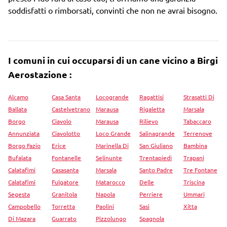
soddisfatti o rimborsati, convinti che non ne avrai bisogno.
I comuni in cui occuparsi di un cane vicino a Birgi
Aerostazione :
Alcamo
Casa Santa
Locogrande
Ragattisi
Strasatti Di
Ballata
Castelvetrano
Marausa
Rigaletta
Marsala
Borgo
Ciavolo
Marausa
Rilievo
Tabaccaro
Annunziata
Ciavolotto
Loco Grande
Salinagrande
Terrenove
Borgo Fazio
Erice
Marinella Di
San Giuliano
Bambina
Bufalata
Fontanelle
Selinunte
Trentapiedi
Trapani
Calatafimi
Casasanta
Marsala
Santo Padre
Tre Fontane
Calatafimi
Fulgatore
Matarocco
Delle
Triscina
Segesta
Granitola
Napola
Perriere
Ummari
Campobello
Torretta
Paolini
Sasi
Xitta
Di Mazara
Guarrato
Pizzolungo
Spagnola