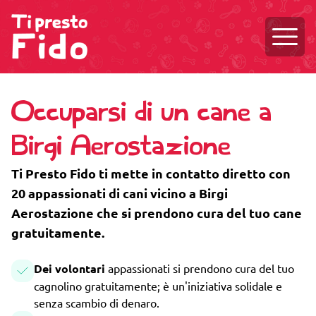
Aprire
Occuparsi di un cane a
Birgi Aerostazione
Ti Presto Fido ti mette in contatto diretto con
20 appassionati di cani vicino a Birgi
Aerostazione che si prendono cura del tuo cane
gratuitamente.
Dei volontari
appassionati si prendono cura del tuo
cagnolino gratuitamente; è un'iniziativa solidale e
senza scambio di denaro.