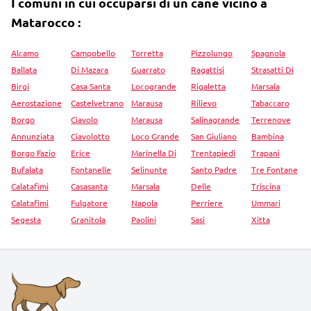
I comuni in cui occuparsi di un cane vicino a
Matarocco :
Alcamo
Campobello
Torretta
Pizzolungo
Spagnola
Ballata
Di Mazara
Guarrato
Ragattisi
Strasatti Di
Birgi
Casa Santa
Locogrande
Rigaletta
Marsala
Aerostazione
Castelvetrano
Marausa
Rilievo
Tabaccaro
Borgo
Ciavolo
Marausa
Salinagrande
Terrenove
Annunziata
Ciavolotto
Loco Grande
San Giuliano
Bambina
Borgo Fazio
Erice
Marinella Di
Trentapiedi
Trapani
Bufalata
Fontanelle
Selinunte
Santo Padre
Tre Fontane
Calatafimi
Casasanta
Marsala
Delle
Triscina
Calatafimi
Fulgatore
Napola
Perriere
Ummari
Segesta
Granitola
Paolini
Sasi
Xitta