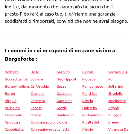
Inoltre, dal momento che siamo più che sicuri che Ti
presto Fido farà al caso tuo, ti offriamo una garanzia
soddisfatti o rimborsati, convinti che non ne avrai bisogno.
I comuni in cui occuparsi di un cane vicino a
Borgoforte :
Belforte
Delle
Gazoldo
Pietole
Serravalle A
Boccadiganda
Stiviere
Degli Ippoliti
Piubega
Po
Borgovirgiliana
Ca' Vecchia
Gazzo
Pomponesco
Solferino
Borgo
Cavriana
Gazzuolo
Ponti Sul
Stradella
Virgilio
Ceresara
Gozzolina
Mincio
Sustinente
Buscoldo
Cerese
Grazie
Quistello
Tripoli
Campitello
Cesole
Guidizzolo
Redondesco
Villaggio
Canicossa
Commessaggio
Libiola
Rivalta Sul
Eremo
Cappelletta
Correggioverde
Lunetta
Mincio
Villanova De