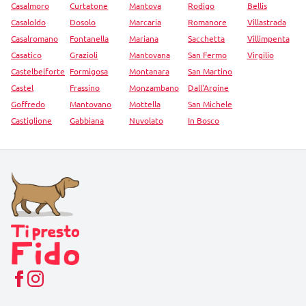
Casalmoro
Curtatone
Mantova
Rodigo
Bellis
Casaloldo
Dosolo
Marcaria
Romanore
Villastrada
Casalromano
Fontanella
Mariana
Sacchetta
Villimpenta
Casatico
Grazioli
Mantovana
San Fermo
Virgilio
Castelbelforte
Formigosa
Montanara
San Martino
Castel
Frassino
Monzambano
Dall'Argine
Goffredo
Mantovano
Mottella
San Michele
Castiglione
Gabbiana
Nuvolato
In Bosco