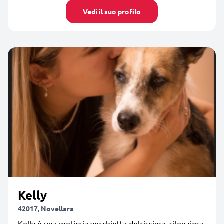
Vedi il suo profilo
Kelly
42017, Novellara
Kelly è una meticcia vecchietta dolcissima, silenziosa