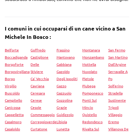
I comuni in cui occuparsi di un cane vicino a San
Michele In Bosco :
Belforte
Goffredo
Frassino
Montanara
San Fermo
Boccadiganda
Castiglione
Mantovano
Monzambano
San Martino
Borgoforte
Delle
Gabbiana
Mottella
Dall'Argine
Borgovirgiliana
Stiviere
Gazoldo
Nuvolato
Serravalle A
Borgo
Ca' Vecchia
Degli Ippoliti
Pietole
Po
Virgilio
Cavriana
Gazzo
Piubega
Solferino
Buscoldo
Ceresara
Gazzuolo
Pomponesco
Stradella
Campitello
Cerese
Gozzolina
Ponti Sul
Sustinente
Canicossa
Cesole
Grazie
Mincio
Tripoli
Cappelletta
Commessaggio
Guidizzolo
Quistello
Villaggio
Casalmoro
Correggioverde
Libiola
Redondesco
Eremo
Casaloldo
Curtatone
Lunetta
Rivalta Sul
Villanova De