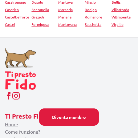
Casalromano
Dosolo
Mantova
Mincio
Bellis
Casatico
Fontanella
Marcaria
Rodigo
Villastrada
Castelbelforte
Grazioli
Mariana
Romanore
Villimpenta
Castel
Formigosa
Mantovana
Sacchetta
Virgilio
Ti Presto Fido
Diventa membro
Home
Come funziona?