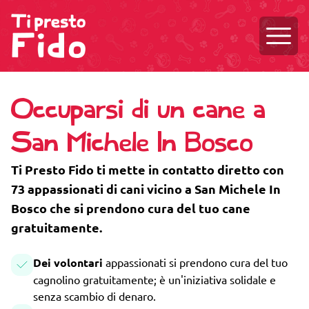
Aprire
Occuparsi di un cane a
San Michele In Bosco
Ti Presto Fido ti mette in contatto diretto con
73 appassionati di cani vicino a San Michele In
Bosco che si prendono cura del tuo cane
gratuitamente.
Dei volontari
appassionati si prendono cura del tuo
cagnolino gratuitamente; è un'iniziativa solidale e
senza scambio di denaro.