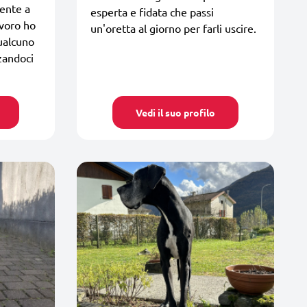
ente a
esperta e fidata che passi
avoro ho
un'oretta al giorno per farli uscire.
ualcuno
zandoci
Vedi il suo profilo