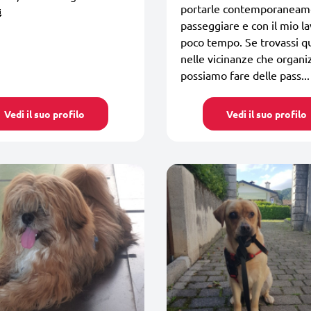
portarle contemporaneam

passeggiare e con il mio l
poco tempo. Se trovassi q
nelle vicinanze che organi
possiamo fare delle pass...
Vedi il suo profilo
Vedi il suo profilo