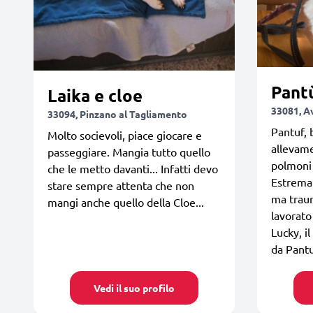
Laika e cloe
33081, A
33094, Pinzano al Tagliamento
Pantuf, 
Molto socievoli, piace giocare e
allevame
passeggiare. Mangia tutto quello
polmoni 
che le metto davanti... Infatti devo
Estremam
stare sempre attenta che non
ma trau
mangi anche quello della Cloe...
lavorato
Lucky, i
da Pantuf
Vedi il suo profilo