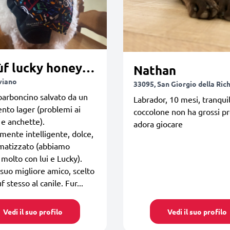
Pantùf lucky honey moon
Nathan
viano
33095, San Giorgio della Ric
barboncino salvato da un
Labrador, 10 mesi, tranquil
nto lager (problemi ai
coccolone non ha grossi pr
e anchette).
adora giocare
ente intelligente, dolce,
matizzato (abbiamo
 molto con lui e Lucky).
l suo migliore amico, scelto
 stesso al canile. Fur...
Vedi il suo profilo
Vedi il suo profilo