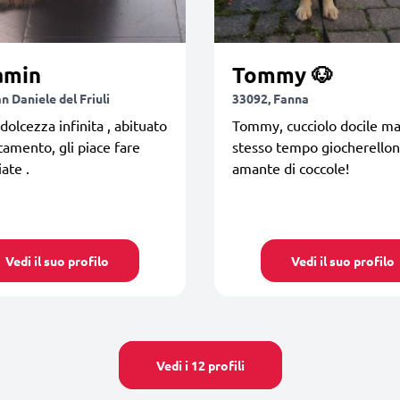
amin
Tommy 🐶
n Daniele del Friuli
33092, Fanna
 dolcezza infinita , abituato
Tommy, cucciolo docile ma
tamento, gli piace fare
stesso tempo giocherellon
ate .
amante di coccole!
Vedi il suo profilo
Vedi il suo profilo
Vedi i 12 profili