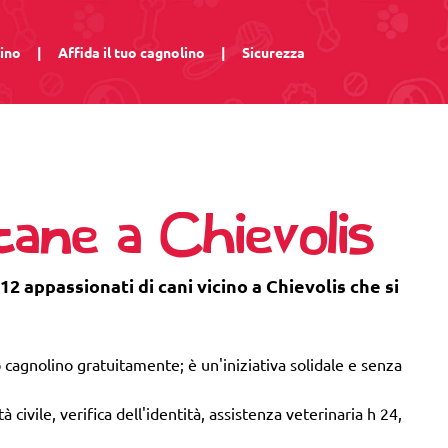
lino
|
Affida il tuo cagnolino
|
Sicurezza
cane a Chievolis
12 appassionati di cani vicino a Chievolis che si
 cagnolino gratuitamente; è un'iniziativa solidale e senza
 civile, verifica dell'identità, assistenza veterinaria h 24,