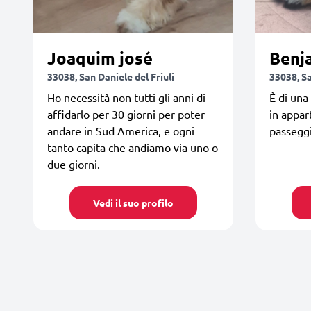
Joaquim josé
Benj
33038, San Daniele del Friuli
33038, Sa
Ho necessità non tutti gli anni di
È di una
affidarlo per 30 giorni per poter
in appar
andare in Sud America, e ogni
passeggi
tanto capita che andiamo via uno o
due giorni.
Vedi il suo profilo