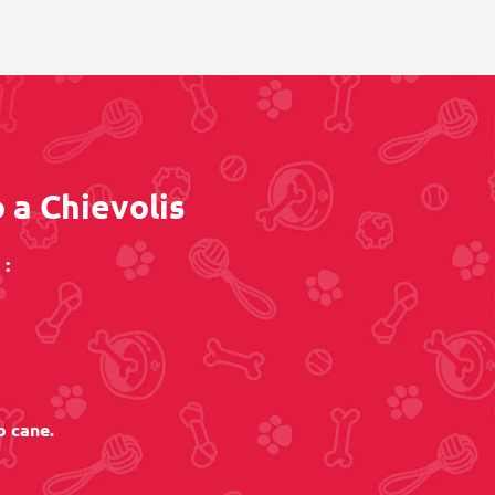
o a Chievolis
 :
o cane.