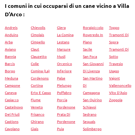
I comuni in cui occuparsi di un cane vicino a Villa
D'Arco :
Andreis
Chievolis
Glera
Roraipiccolo
Toppo
Anduins
Cimolais
La Comina
Roveredo In
Tramonti Di
Arba
Cimpello
Lestans
Piano
Sopra
Aviano
Claut
Marsure
Sacile
Tramonti Di
Bannia
Clauzetto
Musil
San Foca
Sotto
Barcis
Colle
Orcenico
San Giovanni
Travesio
Borgo
Comina (La)
Inferiore
Di Livenza
Usago
Meduna
Cordenons
Palse
San Martino
Vajont
Campone
Cortina
Pielungo
Di
Vallenoncello
Caneva
Erto E Casso
Poffabro
Campagna
Vito D'Asio
Casiacco
Fiume
Porcia
San Quirino
Zoppola
Castelnovo
Veneto
Pordenone
Schiavoi
Del Friuli
Frisanco
Prata Di
Sedrano
Castions
Ghirano
Pordenone
Sequals
Cavolano
Giais
Puia
Solimbergo