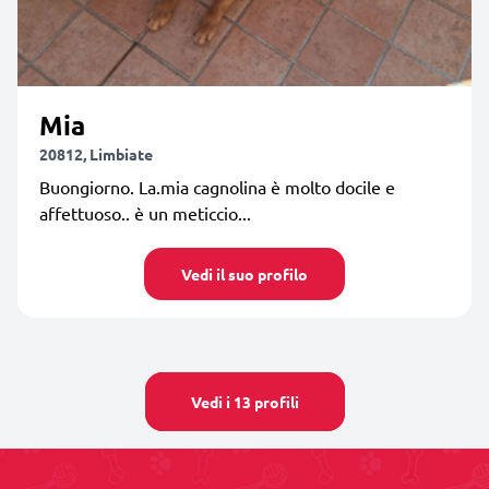
Mia
20812, Limbiate
Buongiorno. La.mia cagnolina è molto docile e
affettuoso.. è un meticcio...
Vedi il suo profilo
Vedi i 13 profili