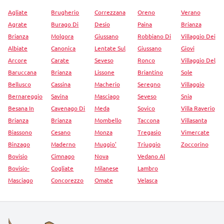
Agliate
Brugherio
Correzzana
Oreno
Verano
Agrate
Burago Di
Desio
Paina
Brianza
Brianza
Molgora
Giussano
Robbiano Di
Villaggio Dei
Albiate
Canonica
Lentate Sul
Giussano
Giovi
Arcore
Carate
Seveso
Ronco
Villaggio Del
Baruccana
Brianza
Lissone
Briantino
Sole
Bellusco
Cassina
Macherio
Seregno
Villaggio
Bernareggio
Savina
Masciago
Seveso
Snia
Besana In
Cavenago Di
Meda
Sovico
Villa Raverio
Brianza
Brianza
Mombello
Taccona
Villasanta
Biassono
Cesano
Monza
Tregasio
Vimercate
Binzago
Maderno
Muggio'
Triuggio
Zoccorino
Bovisio
Cimnago
Nova
Vedano Al
Bovisio-
Cogliate
Milanese
Lambro
Masciago
Concorezzo
Omate
Velasca