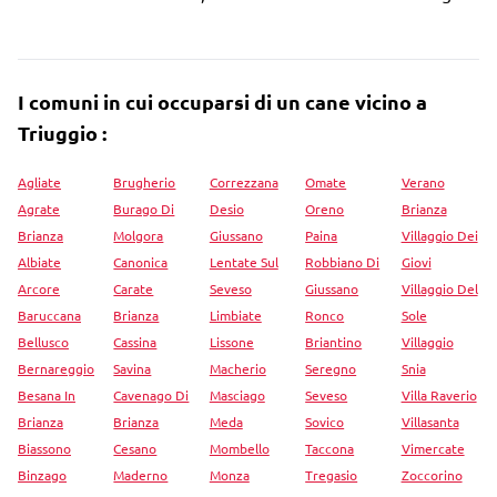
I comuni in cui occuparsi di un cane vicino a
Triuggio :
Agliate
Brugherio
Correzzana
Omate
Verano
Agrate
Burago Di
Desio
Oreno
Brianza
Brianza
Molgora
Giussano
Paina
Villaggio Dei
Albiate
Canonica
Lentate Sul
Robbiano Di
Giovi
Arcore
Carate
Seveso
Giussano
Villaggio Del
Baruccana
Brianza
Limbiate
Ronco
Sole
Bellusco
Cassina
Lissone
Briantino
Villaggio
Bernareggio
Savina
Macherio
Seregno
Snia
Besana In
Cavenago Di
Masciago
Seveso
Villa Raverio
Brianza
Brianza
Meda
Sovico
Villasanta
Biassono
Cesano
Mombello
Taccona
Vimercate
Binzago
Maderno
Monza
Tregasio
Zoccorino