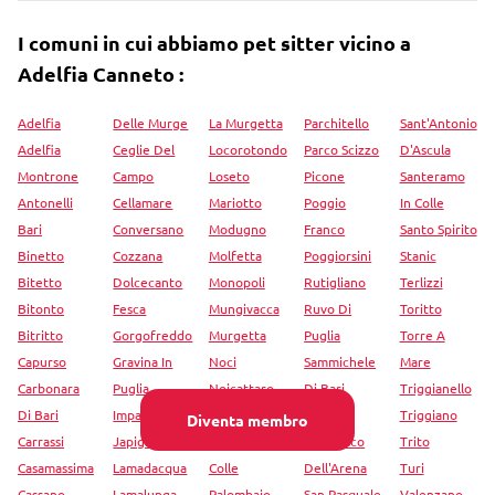
I comuni in cui abbiamo pet sitter vicino a
Adelfia Canneto :
Adelfia
Delle Murge
La Murgetta
Parchitello
Sant'Antonio
Adelfia
Ceglie Del
Locorotondo
Parco Scizzo
D'Ascula
Montrone
Campo
Loseto
Picone
Santeramo
Antonelli
Cellamare
Mariotto
Poggio
In Colle
Bari
Conversano
Modugno
Franco
Santo Spirito
Binetto
Cozzana
Molfetta
Poggiorsini
Stanic
Bitetto
Dolcecanto
Monopoli
Rutigliano
Terlizzi
Bitonto
Fesca
Mungivacca
Ruvo Di
Toritto
Bitritto
Gorgofreddo
Murgetta
Puglia
Torre A
Capurso
Gravina In
Noci
Sammichele
Mare
Carbonara
Puglia
Noicattaro
Di Bari
Triggianello
Di Bari
Impalata
Palese
San
Triggiano
Diventa membro
Carrassi
Japigia
Palo Del
Francesco
Trito
Casamassima
Lamadacqua
Colle
Dell'Arena
Turi
Cassano
Lamalunga
Palombaio
San Pasquale
Valenzano