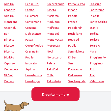
Adelfia
Ceglie Del
Locorotondo
Parco Scizzo
D'Ascula
Canneto
Campo
Loseto
Picone
Santeramo
Adelfia
Cellamare
Mariotto
Poggio
In Colle
Montrone
Conversano
Modugno
Franco
Santo Spirito
Antonelli
Cozzana
Molfetta
Poggiorsini
Stanic
Bari
Dolcecanto
Monopoli
Rutigliano
Terlizzi
Binetto
Fesca
Mungivacca
Ruvo Di
Toritto
Bitetto
Gorgofreddo
Murgetta
Puglia
Torre A
Bitonto
Gravina In
Noci
Sammichele
Mare
Bitritto
Puglia
Noicattaro
Di Bari
Triggianello
Capurso
Impalata
Palese
San
Triggiano
Carbonara
Japigia
Palo Del
Francesco
Trito
Di Bari
Lamadacqua
Colle
Dell'Arena
Turi
Carrassi
Lamalunga
Palombaio
San Pasquale
Valenzano
Diventa membro