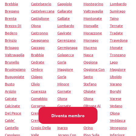
Brebbia
Castelseprio
Gaggiolo
Montegrino
Lombardo
Bregano
Castelveccana
Gallarate
Valtravaglia
Sumirago
Brenta
Castiglione
Galliate
Montonate
Taino
Brezzo Di
Olona
Lombardo
Monvalle
Ternate
Bedero
Castronno
Gavirate
Morazzone
Tradate
Brinzio
Cavagnano
Gerenzano
Mornago
Travedona
Brissago
Cazzago
Germignaga
Muceno
Monate
Valtravaglia
Brabbia
Golasecca
Nasca
Tronzano
Brunello
Cedrate
Gorla
Oggiona
Lago
Brusimpiano
Cimbro
Maggiore
Oggiona Con
Maggiore
Buguggiate
Cislago
Gorla
Santo
Uboldo
Busto
Clivio
Minore
Stefano
Varano
Arsizio
Coarezza
Gornate
Olgiate
Borghi
Cairate
Comabbio
Olona
Olona
Varese
Calcinate
Corgeno
Gornate
Oltrona Al
Vedano
Del Pesce
Cremenaga
Superiore
Lago
Olona
Diventa membro
Calde'
Crenna
Grantola
Origgio
Veddasca
Cantello
Crosio Della
Inarzo
Orino
Venegono
Capolago
Valle
Jerago Con
Pino Sulla
Inferiore