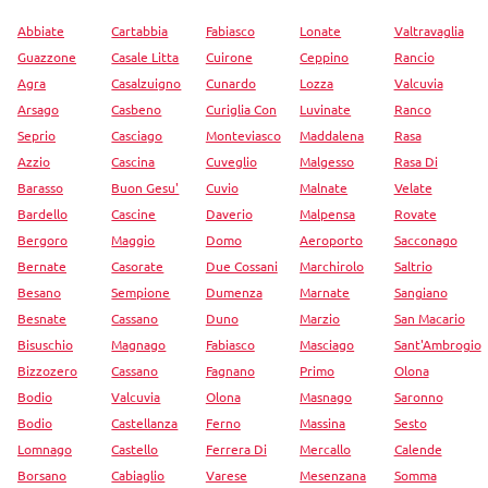
Abbiate
Cartabbia
Fabiasco
Lonate
Valtravaglia
Guazzone
Casale Litta
Cuirone
Ceppino
Rancio
Agra
Casalzuigno
Cunardo
Lozza
Valcuvia
Arsago
Casbeno
Curiglia Con
Luvinate
Ranco
Seprio
Casciago
Monteviasco
Maddalena
Rasa
Azzio
Cascina
Cuveglio
Malgesso
Rasa Di
Barasso
Buon Gesu'
Cuvio
Malnate
Velate
Bardello
Cascine
Daverio
Malpensa
Rovate
Bergoro
Maggio
Domo
Aeroporto
Sacconago
Bernate
Casorate
Due Cossani
Marchirolo
Saltrio
Besano
Sempione
Dumenza
Marnate
Sangiano
Besnate
Cassano
Duno
Marzio
San Macario
Bisuschio
Magnago
Fabiasco
Masciago
Sant'Ambrogio
Bizzozero
Cassano
Fagnano
Primo
Olona
Bodio
Valcuvia
Olona
Masnago
Saronno
Bodio
Castellanza
Ferno
Massina
Sesto
Lomnago
Castello
Ferrera Di
Mercallo
Calende
Borsano
Cabiaglio
Varese
Mesenzana
Somma