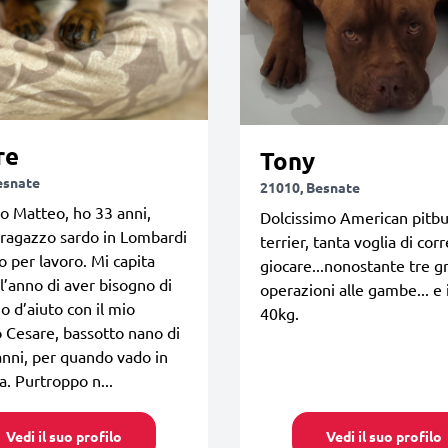
re
Tony
esnate
21010, Besnate
o Matteo, ho 33 anni,
Dolcissimo American pitbu
ragazzo sardo in Lombardi
terrier, tanta voglia di cor
to per lavoro. Mi capita
giocare...nonostante tre g
l’anno di aver bisogno di
operazioni alle gambe... e 
 d’aiuto con il mio
40kg.
Cesare, bassotto nano di
anni, per quando vado in
. Purtroppo n...
Vedi il suo profilo
Vedi il suo profilo