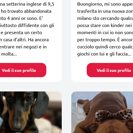
una setterina inglese di 9,5
Buongiorno, mi sono appe
e ho trovato abbandonata
trasferita in una nuova zon
nto 4 anni or sono. E’
milano sto cercando qualc
iuttosto diffidente con gli
possa stare con kinder nei
 e presenta un certo
momenti in cui io non sono
n casa d’altri. Ha ancora
per troppo tempo. È ancor
entrare nei negozi e in
cucciolo quindi cerco qual
molta...
giochi con lui e gli faccia...
Vedi il suo profilo
Vedi il suo profilo