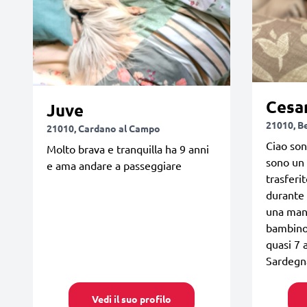
Cesa
Juve
21010, B
21010, Cardano al Campo
Ciao son
Molto brava e tranquilla ha 9 anni
sono un 
e ama andare a passeggiare
trasferi
durante 
una mano
bambino 
quasi 7 
Sardegna
Vedi il suo profilo