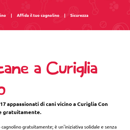
lino
|
Affida il tuo cagnolino
|
Sicurezza
cane a Curiglia
o
17 appassionati di cani vicino a Curiglia Con
e gratuitamente.
 cagnolino gratuitamente; è un'iniziativa solidale e senza