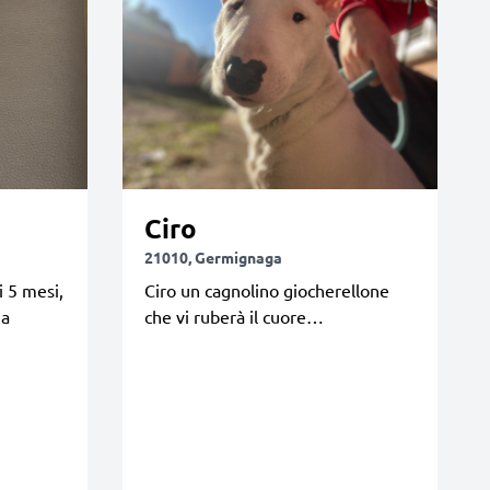
Ciro
21010, Germignaga
i 5 mesi,
Ciro un cagnolino giocherellone
na
che vi ruberà il cuore…