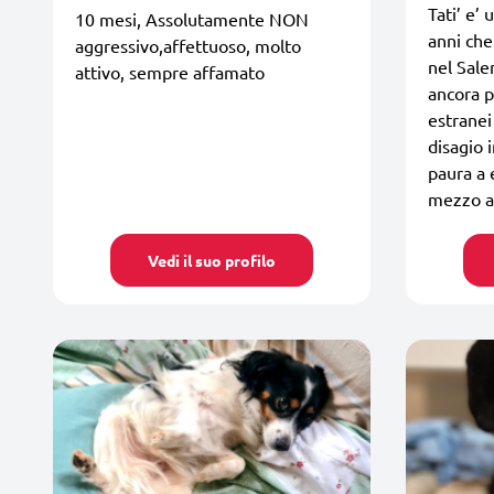
Tati’ e’ 
10 mesi, Assolutamente NON
anni ch
aggressivo,affettuoso, molto
nel Sale
attivo, sempre affamato
ancora p
estranei
disagio i
paura a 
mezzo a 
Vedi il suo profilo