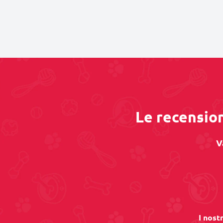
Le recension
V
I nost