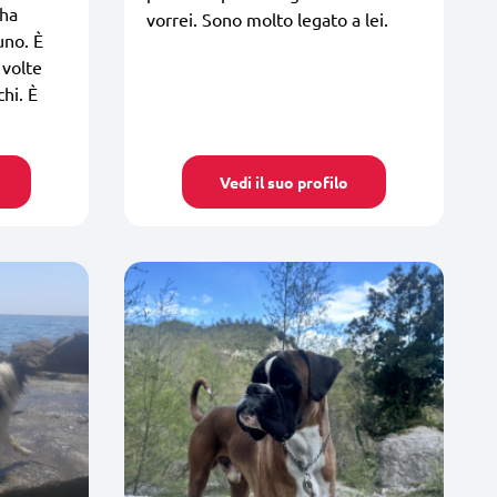
 ha
vorrei. Sono molto legato a lei.
uno. È
 volte
hi. È
Vedi il suo profilo