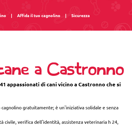
lino
|
Affida il tuo cagnolino
|
Sicurezza
 cane a Castronno
 41 appassionati di cani vicino a Castronno che si
 cagnolino gratuitamente; è un'iniziativa solidale e senza
 civile, verifica dell'identità, assistenza veterinaria h 24,