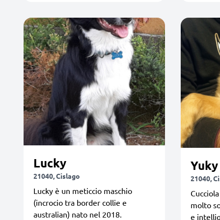
Lucky
Yuky
21040, Cislago
21040, C
Lucky è un meticcio maschio
Cucciola
(incrocio tra border collie e
molto so
australian) nato nel 2018.
e intell