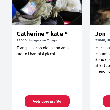
Catherine * kate *
Jon
21040, Jerago con Orago
21040, U
Tranquilla, coccolona non ama
Mi chiam
molto i bambini piccoli
mamma m
Sono dol
affettuo
meno i g
Vedi il suo profilo