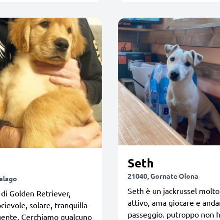
Seth
21040, Gornate Olona
islago
Seth è un jackrussel molto
 di Golden Retriever,
attivo, ama giocare e anda
cievole, solare, tranquilla
passeggio. putroppo non 
igente. Cerchiamo qualcuno