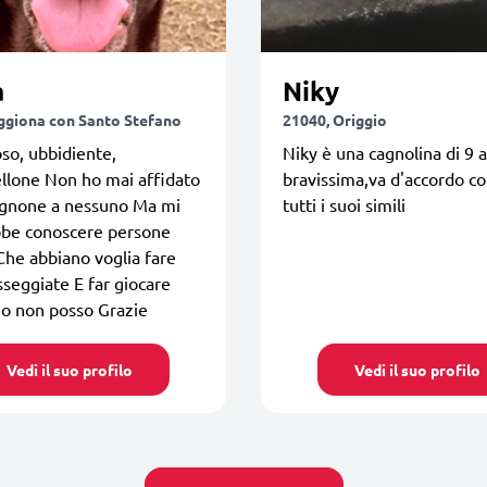
a
Niky
ggiona con Santo Stefano
21040, Origgio
so, ubbidiente,
Niky è una cagnolina di 9 
llone Non ho mai affidato
bravissima,va d'accordo co
cagnone a nessuno Ma mi
tutti i suoi simili
bbe conoscere persone
Che abbiano voglia fare
sseggiate E far giocare
io non posso Grazie
Vedi il suo profilo
Vedi il suo profilo