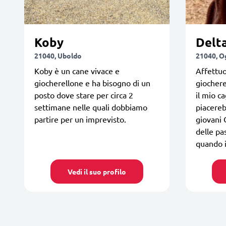
Koby
Delt
21040, Uboldo
21040, O
Koby è un cane vivace e
Affettuo
giocherellone e ha bisogno di un
giochere
posto dove stare per circa 2
il mio 
settimane nelle quali dobbiamo
piacere
partire per un imprevisto.
giovani 
delle pa
quando 
Vedi il suo profilo