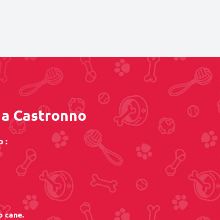
o a Castronno
 :
o cane.