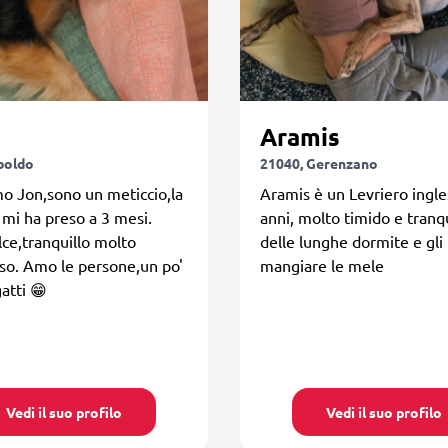
Aramis
boldo
21040, Gerenzano
o Jon,sono un meticcio,la
Aramis è un Levriero ingle
i ha preso a 3 mesi.
anni, molto timido e tranqu
ce,tranquillo molto
delle lunghe dormite e gli
so. Amo le persone,un po'
mangiare le mele
atti 😁
Vedi il suo profilo
Vedi il suo profilo