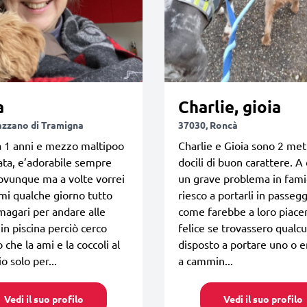
a
Charlie, gioia
azzano di Tramigna
37030, Roncà
a 1 anni e mezzo maltipoo
Charlie e Gioia sono 2 met
zata, e’adorabile sempre
docili di buon carattere. A
ovunque ma a volte vorrei
un grave problema in fami
i qualche giorno tutto
riesco a portarli in passeg
agari per andare alle
come farebbe a loro piacer
in piscina perciò cerco
felice se trovassero qualc
 che la ami e la coccoli al
disposto a portare uno o 
o solo per...
a cammin...
Vedi il suo profilo
Vedi il suo profilo