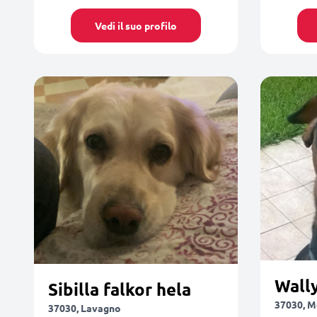
Vedi il suo profilo
Wall
Sibilla falkor hela
37030, M
37030, Lavagno