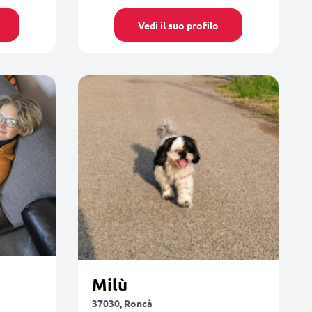
Vedi il suo profilo
Milù
37030, Roncà