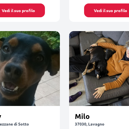
Vedi il suo profilo
Vedi il suo profilo
y
Milo
ezzane di Sotto
37030, Lavagno