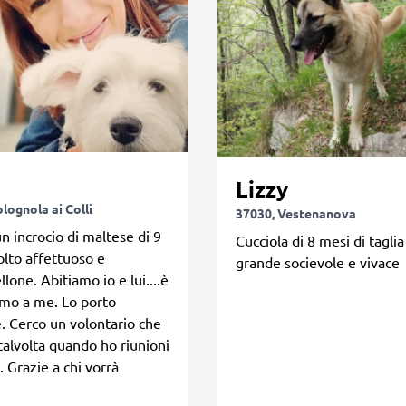
Lizzy
lognola ai Colli
37030, Vestenanova
n incrocio di maltese di 9
Cucciola di 8 mesi di tagli
lto affettuoso e
grande socievole e vivace
lone. Abitiamo io e lui....è
imo a me. Lo porto
 Cerco un volontario che
 talvolta quando ho riunioni
. Grazie a chi vorrà