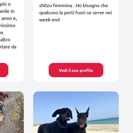
 più o
shitzu femmina . Ho bisogno che
anile in
qualcuno la porti fuori se serve nei
 anno e,
week end
onissimo
Da
altro
rtare da
Vedi il suo profilo