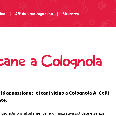
lino
|
Affida il tuo cagnolino
|
Sicurezza
cane a Colognola
16 appassionati di cani vicino a Colognola Ai Colli
nte.
 cagnolino gratuitamente; è un'iniziativa solidale e senza