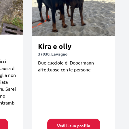
Kira e olly
37030, Lavagno
icci
Due cucciole di Dobermann
 causa di
affettuose con le persone
glia non
giata
e. Sarei
uno
entrambi
Vedi il suo profilo