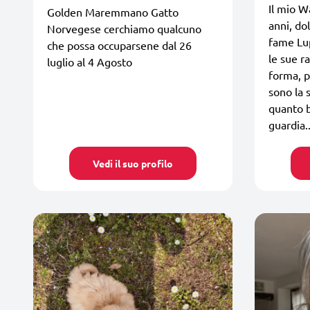
Il mio W
Golden Maremmano Gatto
anni, do
Norvegese cerchiamo qualcuno
fame Lup
che possa occuparsene dal 26
le sue ra
luglio al 4 Agosto
forma, p
sono la s
quanto b
guardia..
Vedi il suo profilo