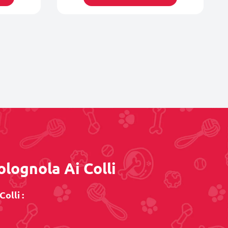
olognola Ai Colli
olli :