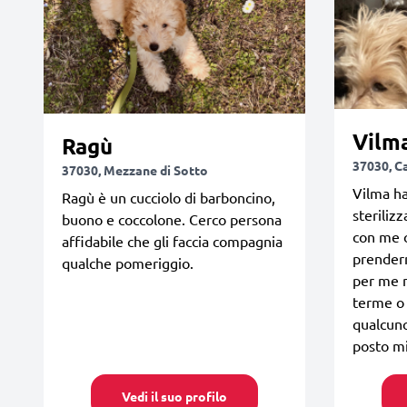
Vilm
Ragù
37030, C
37030, Mezzane di Sotto
Vilma h
Ragù è un cucciolo di barboncino,
steriliz
buono e coccolone. Cerco persona
con me 
affidabile che gli faccia compagnia
prenderm
qualche pomeriggio.
per me m
terme o 
qualcuno
posto mi
Vedi il suo profilo