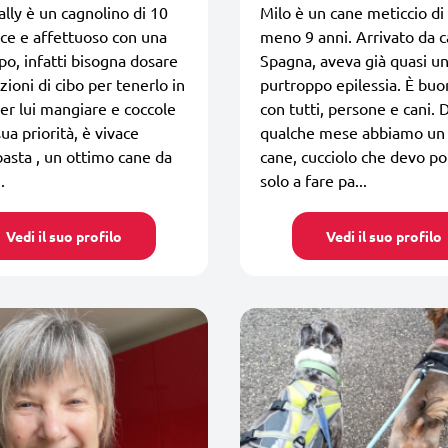
ally è un cagnolino di 10
Milo è un cane meticcio di
lce e affettuoso con una
meno 9 anni. Arrivato da c
o, infatti bisogna dosare
Spagna, aveva già quasi un
zioni di cibo per tenerlo in
purtroppo epilessia. È bu
er lui mangiare e coccole
con tutti, persone e cani. 
ua priorità, è vivace
qualche mese abbiamo un 
asta , un ottimo cane da
cane, cucciolo che devo po
.
solo a fare pa...
Vedi il suo profilo
Vedi il suo profilo