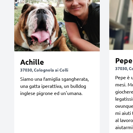
Pepe
Achille
37030, Co
37030, Colognola ai Colli
Pepe è u
Siamo una famiglia sgangherata,
mesi. Mo
una gatta iperattiva, un bulldog
giocherel
inglese pigrone ed un'umana.
legatiss
ovunque.
mi aiuti
al lavoro
aiutarmi