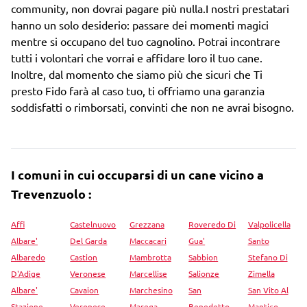
community, non dovrai pagare più nulla.I nostri prestatari
hanno un solo desiderio: passare dei momenti magici
mentre si occupano del tuo cagnolino. Potrai incontrare
tutti i volontari che vorrai e affidare loro il tuo cane.
Inoltre, dal momento che siamo più che sicuri che Ti
presto Fido farà al caso tuo, ti offriamo una garanzia
soddisfatti o rimborsati, convinti che non ne avrai bisogno.
I comuni in cui occuparsi di un cane vicino a
Trevenzuolo :
Affi
Castelnuovo
Grezzana
Roveredo Di
Valpolicella
Albare'
Del Garda
Maccacari
Gua'
Santo
Albaredo
Castion
Mambrotta
Sabbion
Stefano Di
D'Adige
Veronese
Marcellise
Salionze
Zimella
Albare'
Cavaion
Marchesino
San
San Vito Al
Stazione
Veronese
Marega
Benedetto
Mantico