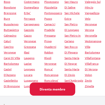
Bovo
Costermano
Piovezzano
San Mauro
Valeggio Sul
Bovolone
Domegliara
Pizzoletta
Di Saline
Mincio
Brenzone
Erbe'
Pontepossero
San Michele
Vangadizza
Bure
Ferrazze
Pozzo
Extra
Velo
Bussolengo
Gargagnago
Camacici
San Pietro
Veronese
Buttapietra
Gazzolo
Pradelle
Di Legnago
Verona
Calmasino
Gazzo
Pressana
San Pietro In
Veronella
Caluri
Veronese
Prova
Cariano
Vestenanova
Caprino
Grezzana
Quaderni
San Rocco
Villa
Veronese
Illasi
Raldon
Di Piegara
Bartolomea
Carpi Di Villa
Lavagno
Rivoli
Santa Maria
Villafontana
Bartolomea
Lazise
Veronese
Di Negrar
Villafranca
Castel
Legnago
Ronca'
Santa Maria
Di Verona
D'Azzano
Locara
Roncanova
Di Zevio
Volon
Castelletto
Lugagnano
Roncoleva'
Sant'Ambrogio
Zevio
Di Brenzone
Lugo Di
Rosegaferro
Di
Zimella
Diventa membro