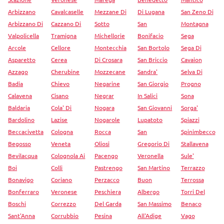
Arbizzano
Cavalcaselle
Mezzane Di
Di Lugana
San Zeno Di
Arbizzano Di
Cazzano Di
Sotto
San
Montagna
Valpolicella
Tramigna
Michellorie
Bonifacio
Sega
Arcole
Cellore
Montecchia
San Bortolo
Sega Di
Asparetto
Cerea
Di Crosara
San Briccio
Cavaion
Azzago
Cherubine
Mozzecane
Sandra'
Selva Di
Badia
Chievo
Negarine
San Giorgio
Progno
Calavena
Cisano
Negrar
In Salici
Sona
Baldaria
Cola' Di
Nogara
San Giovanni
Sorga'
Bardolino
Lazise
Nogarole
Lupatoto
Spiazzi
Beccacivetta
Cologna
Rocca
San
Spinimbecco
Begosso
Veneta
Oliosi
Gregorio Di
Stallavena
Bevilacqua
Colognola Ai
Pacengo
Veronella
Sule'
Boi
Colli
Pastrengo
San Martino
Terrazzo
Bonavigo
Coriano
Perzacco
Buon
Terrossa
Bonferraro
Veronese
Peschiera
Albergo
Torri Del
Boschi
Correzzo
Del Garda
San Massimo
Benaco
Sant'Anna
Corrubbio
Pesina
All'Adige
Vago