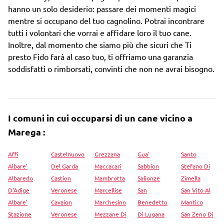
hanno un solo desiderio: passare dei momenti magici
mentre si occupano del tuo cagnolino. Potrai incontrare
tutti i volontari che vorrai e affidare loro il tuo cane.
Inoltre, dal momento che siamo più che sicuri che Ti
presto Fido farà al caso tuo, ti offriamo una garanzia
soddisfatti o rimborsati, convinti che non ne avrai bisogno.
I comuni in cui occuparsi di un cane vicino a
Marega :
Affi
Castelnuovo
Grezzana
Gua'
Santo
Albare'
Del Garda
Maccacari
Sabbion
Stefano Di
Albaredo
Castion
Mambrotta
Salionze
Zimella
D'Adige
Veronese
Marcellise
San
San Vito Al
Albare'
Cavaion
Marchesino
Benedetto
Mantico
Stazione
Veronese
Mezzane Di
Di Lugana
San Zeno Di