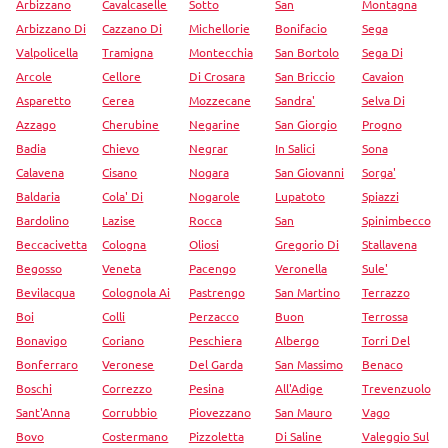
Arbizzano
Cavalcaselle
Sotto
San
Montagna
Arbizzano Di
Cazzano Di
Michellorie
Bonifacio
Sega
Valpolicella
Tramigna
Montecchia
San Bortolo
Sega Di
Arcole
Cellore
Di Crosara
San Briccio
Cavaion
Asparetto
Cerea
Mozzecane
Sandra'
Selva Di
Azzago
Cherubine
Negarine
San Giorgio
Progno
Badia
Chievo
Negrar
In Salici
Sona
Calavena
Cisano
Nogara
San Giovanni
Sorga'
Baldaria
Cola' Di
Nogarole
Lupatoto
Spiazzi
Bardolino
Lazise
Rocca
San
Spinimbecco
Beccacivetta
Cologna
Oliosi
Gregorio Di
Stallavena
Begosso
Veneta
Pacengo
Veronella
Sule'
Bevilacqua
Colognola Ai
Pastrengo
San Martino
Terrazzo
Boi
Colli
Perzacco
Buon
Terrossa
Bonavigo
Coriano
Peschiera
Albergo
Torri Del
Bonferraro
Veronese
Del Garda
San Massimo
Benaco
Boschi
Correzzo
Pesina
All'Adige
Trevenzuolo
Sant'Anna
Corrubbio
Piovezzano
San Mauro
Vago
Bovo
Costermano
Pizzoletta
Di Saline
Valeggio Sul