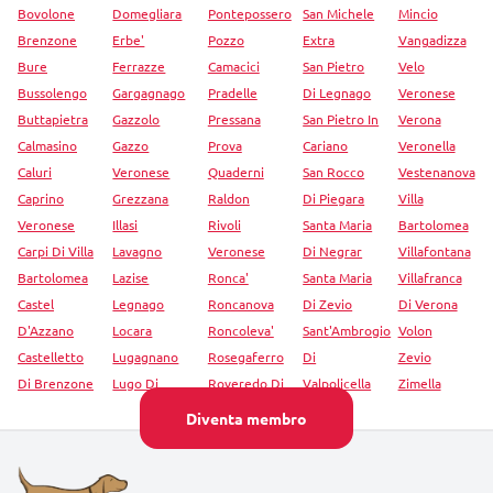
Bovolone
Domegliara
Pontepossero
San Michele
Mincio
Brenzone
Erbe'
Pozzo
Extra
Vangadizza
Bure
Ferrazze
Camacici
San Pietro
Velo
Bussolengo
Gargagnago
Pradelle
Di Legnago
Veronese
Buttapietra
Gazzolo
Pressana
San Pietro In
Verona
Calmasino
Gazzo
Prova
Cariano
Veronella
Caluri
Veronese
Quaderni
San Rocco
Vestenanova
Caprino
Grezzana
Raldon
Di Piegara
Villa
Veronese
Illasi
Rivoli
Santa Maria
Bartolomea
Carpi Di Villa
Lavagno
Veronese
Di Negrar
Villafontana
Bartolomea
Lazise
Ronca'
Santa Maria
Villafranca
Castel
Legnago
Roncanova
Di Zevio
Di Verona
D'Azzano
Locara
Roncoleva'
Sant'Ambrogio
Volon
Castelletto
Lugagnano
Rosegaferro
Di
Zevio
Di Brenzone
Lugo Di
Roveredo Di
Valpolicella
Zimella
Diventa membro