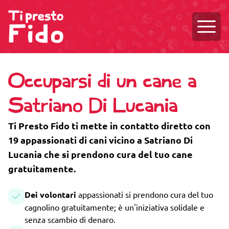
Aprire
Occuparsi di un cane a
Satriano Di Lucania
Ti Presto Fido ti mette in contatto diretto con
19 appassionati di cani vicino a Satriano Di
Lucania che si prendono cura del tuo cane
gratuitamente.
Dei volontari
appassionati si prendono cura del tuo
cagnolino gratuitamente; è un'iniziativa solidale e
senza scambio di denaro.