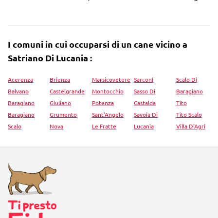
I comuni in cui occuparsi di un cane vicino a
Satriano Di Lucania :
Acerenza
Brienza
Marsicovetere
Sarconi
Scalo Di
Balvano
Castelgrande
Montocchio
Sasso Di
Baragiano
Baragiano
Giuliano
Potenza
Castalda
Tito
Baragiano
Grumento
Sant'Angelo
Savoia Di
Tito Scalo
Scalo
Nova
Le Fratte
Lucania
Villa D'Agri