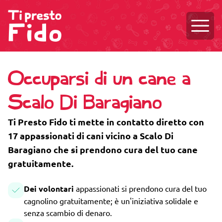
Aprire
Occuparsi di un cane a
Scalo Di Baragiano
Ti Presto Fido ti mette in contatto diretto con
17 appassionati di cani vicino a Scalo Di
Baragiano che si prendono cura del tuo cane
gratuitamente.
Dei volontari
appassionati si prendono cura del tuo
cagnolino gratuitamente; è un'iniziativa solidale e
senza scambio di denaro.