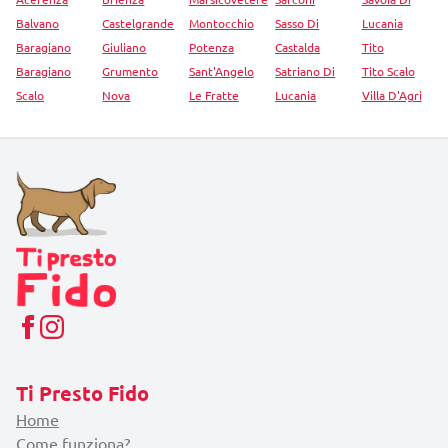
Balvano
Castelgrande
Montocchio
Sasso Di
Lucania
Baragiano
Giuliano
Potenza
Castalda
Tito
Baragiano
Grumento
Sant'Angelo
Satriano Di
Tito Scalo
Scalo
Nova
Le Fratte
Lucania
Villa D'Agri
Ti Presto Fido
Home
Come funziona?