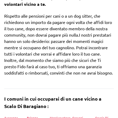
volontari vicino a te.
Rispetto alle pensioni per cani o a un dog sitter, che
richiedono un importo da pagare ogni volta che affidi loro
il tuo cane, dopo essere diventato membro della nostra
community, non dovrai pagare più nulla.I nostri prestatari
hanno un solo desiderio: passare dei momenti magici
mentre si occupano del tuo cagnolino. Potrai incontrare
tutti i volontari che vorrai e affidare loro il tuo cane.
Inoltre, dal momento che siamo più che sicuri che Ti
presto Fido farà al caso tuo, ti offriamo una garanzia
soddisfatti o rimborsati, convinti che non ne avrai bisogno.
I comuni in cui occuparsi di un cane vicino a
Scalo Di Baragiano :
Acerenza
Brienza
Marsicovetere
Sarconi
Savoia Di