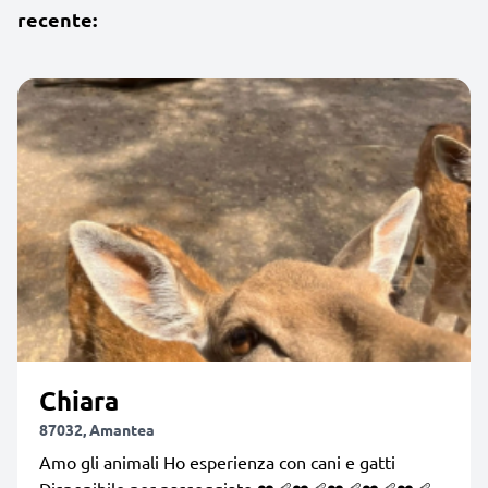
recente:
Chiara
87032, Amantea
Amo gli animali Ho esperienza con cani e gatti
Disponibile per passeggiate ❤️‍🩹❤️‍🩹❤️‍🩹❤️‍🩹❤️‍🩹