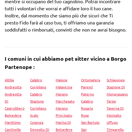
mentre si occupano del tuo cagnolino. Potrai incontrare
tutti i volontari che vorrai e affidare loro il tuo cane.
Inoltre, dal momento che siamo più che sicuri che Ti
presto Fido farà al caso tuo, ti offriamo una garanzia
soddisfatti o rimborsati, convinti che non ne avrai bisogno.
I comuni in cui abbiamo pet sitter vicino a Borgo
Partenope :
Altilia
Calabro
Maione
Ortomatera
Schiavonea
Andreotta
Corigliano
Malavicina
Parenti
Stazione Di
Andreotta
Calabro
Marano
Paterno
Mongrassano
Di
Stazione
Marchesato
Calabro
Tarsia
Castrolibero
Corigliano
Marano
Rosario
Taverna Di
Belvedere
Scalo
Principato
Rose
Montalto
Marittimo
Cosenza
Marina Di
San Bartolo
Uffugo
Cantinella
Deposito Di
Belvedere
San
Timparello