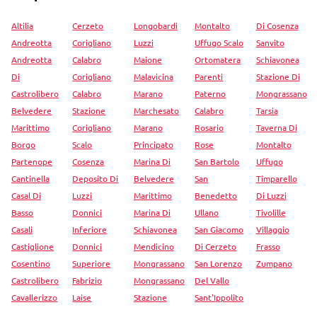
Altilia
Cerzeto
Longobardi
Montalto
Di Cosenza
Andreotta
Corigliano
Luzzi
Uffugo Scalo
Sanvito
Andreotta
Calabro
Maione
Ortomatera
Schiavonea
Di
Corigliano
Malavicina
Parenti
Stazione Di
Castrolibero
Calabro
Marano
Paterno
Mongrassano
Belvedere
Stazione
Marchesato
Calabro
Tarsia
Marittimo
Corigliano
Marano
Rosario
Taverna Di
Borgo
Scalo
Principato
Rose
Montalto
Partenope
Cosenza
Marina Di
San Bartolo
Uffugo
Cantinella
Deposito Di
Belvedere
San
Timparello
Casal Di
Luzzi
Marittimo
Benedetto
Di Luzzi
Basso
Donnici
Marina Di
Ullano
Tivolille
Casali
Inferiore
Schiavonea
San Giacomo
Villaggio
Castiglione
Donnici
Mendicino
Di Cerzeto
Frasso
Cosentino
Superiore
Mongrassano
San Lorenzo
Zumpano
Castrolibero
Fabrizio
Mongrassano
Del Vallo
Cavallerizzo
Laise
Stazione
Sant'Ippolito