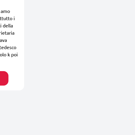
e amo
ttutto i
i della
ietaria
mava
 tedesco
lo k poi