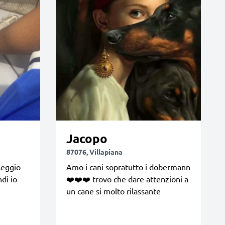
Jacopo
87076, Villapiana
seggio
Amo i cani sopratutto i dobermann
ndi io
❤️❤️❤️ trovo che dare attenzioni a
un cane si molto rilassante