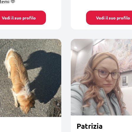
temi 🫶
Vedi il suo profilo
Vedi il suo profilo
Patrizia