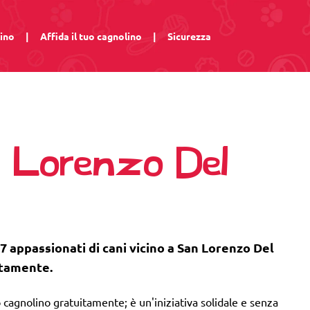
lino
|
Affida il tuo cagnolino
|
Sicurezza
n Lorenzo Del
 7 appassionati di cani vicino a San Lorenzo Del
itamente.
 cagnolino gratuitamente; è un'iniziativa solidale e senza