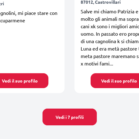
87012, Castrovillari
ri
Salve mi chiamo Patrizia 
gnolini, mi piace stare con
molto gli animali ma sopra
occuparmene
cani xk sono i migliori amic
uomo. In passato ero propr
di una cagnolina k si chia
Luna ed era metà pastore
meta pastore maremano so
x motivi fami...
Vedi il suo profilo
Vedi il suo profilo
Vedi i 7 profili