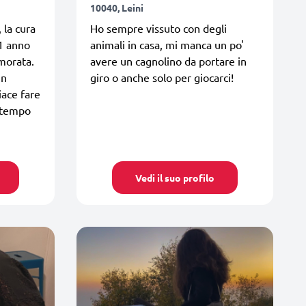
10040, Leini
 la cura
Ho sempre vissuto con degli
 1 anno
animali in casa, mi manca un po'
amorata.
avere un cagnolino da portare in
un
giro o anche solo per giocarci!
iace fare
 tempo
Vedi il suo profilo