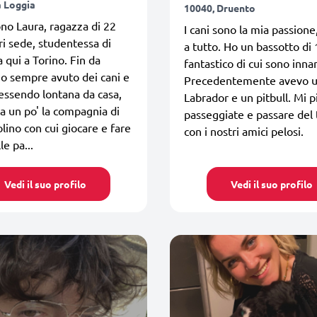
a Loggia
10040, Druento
ono Laura, ragazza di 22
I cani sono la mia passione,
ri sede, studentessa di
a tutto. Ho un bassotto di
 qui a Torino. Fin da
fantastico di cui sono inn
ho sempre avuto dei cani e
Precedentemente avevo 
essendo lontana da casa,
Labrador e un pitbull. Mi p
 un po' la compagnia di
passeggiate e passare del
lino con cui giocare e fare
con i nostri amici pelosi.
le pa...
Vedi il suo profilo
Vedi il suo profilo