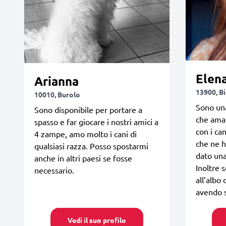
Elen
Arianna
13900, Bi
10010, Burolo
Sono un
Sono disponibile per portare a
che ama 
spasso e far giocare i nostri amici a
con i can
4 zampe, amo molto i cani di
che ne h
qualsiasi razza. Posso spostarmi
dato una
anche in altri paesi se fosse
Inoltre 
necessario.
all’albo 
avendo s
Vedi il suo profilo