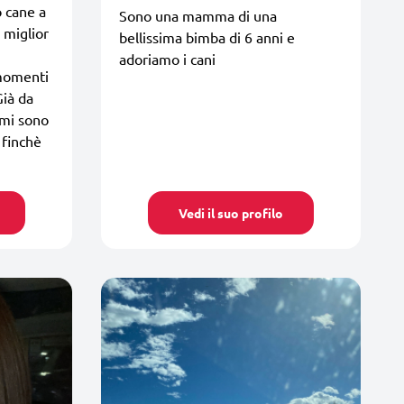
o cane a
Sono una mamma di una
o miglior
bellissima bimba di 6 anni e
adoriamo i cani
 momenti
Già da
 mi sono
 finchè
Vedi il suo profilo