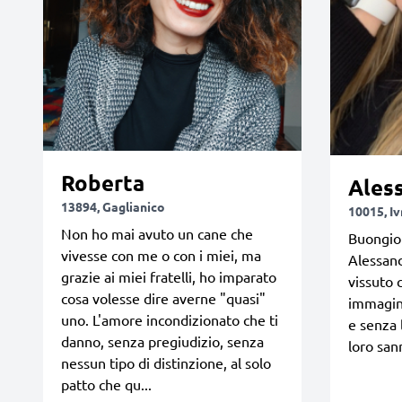
Roberta
Ales
13894, Gaglianico
10015, Iv
Non ho mai avuto un cane che
Buongio
vivesse con me o con i miei, ma
Alessand
grazie ai miei fratelli, ho imparato
vissuto 
cosa volesse dire averne "quasi"
immagino
uno. L'amore incondizionato che ti
e senza
danno, senza pregiudizio, senza
loro san
nessun tipo di distinzione, al solo
patto che qu...