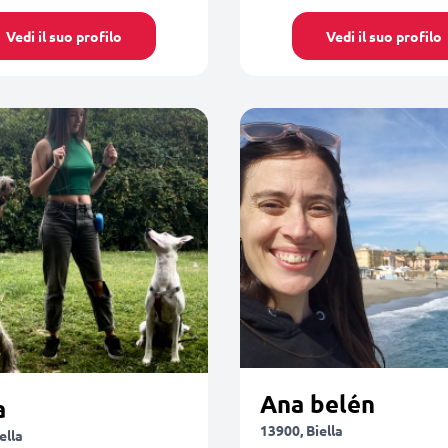
Vedi il suo profilo
Vedi il suo profilo
Ana belén
a
13900, Biella
ella