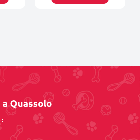
o a Quassolo
 :