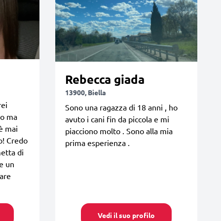
Rebecca giada
13900, Biella
rei
Sono una ragazza di 18 anni , ho
no ma
avuto i cani fin da piccola e mi
 è mai
piacciono molto . Sono alla mia
o! Credo
prima esperienza .
etta di
re un
tare
Vedi il suo profilo