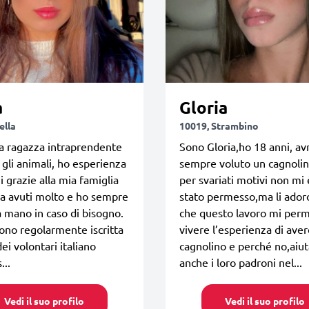
a
Gloria
ella
10019, Strambino
a ragazza intraprendente
Sono Gloria,ho 18 anni, av
gli animali, ho esperienza
sempre voluto un cagnoli
i grazie alla mia famiglia
per svariati motivi non mi
a avuti molto e ho sempre
stato permesso,ma li ador
 mano in caso di bisogno.
che questo lavoro mi perm
sono regolarmente iscritta
vivere l’esperienza di ave
dei volontari italiano
cagnolino e perché no,aiu
...
anche i loro padroni nel...
Vedi il suo profilo
Vedi il suo profilo