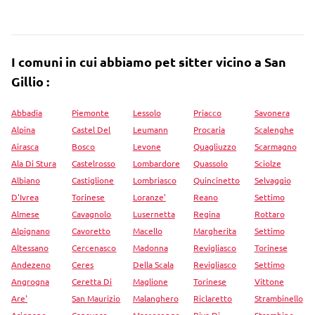
I comuni in cui abbiamo pet sitter vicino a San
Gillio :
Abbadia
Piemonte
Lessolo
Priacco
Savonera
Alpina
Castel Del
Leumann
Procaria
Scalenghe
Airasca
Bosco
Levone
Quagliuzzo
Scarmagno
Ala Di Stura
Castelrosso
Lombardore
Quassolo
Sciolze
Albiano
Castiglione
Lombriasco
Quincinetto
Selvaggio
D'Ivrea
Torinese
Loranze'
Reano
Settimo
Almese
Cavagnolo
Lusernetta
Regina
Rottaro
Alpignano
Cavoretto
Macello
Margherita
Settimo
Altessano
Cercenasco
Madonna
Revigliasco
Torinese
Andezeno
Ceres
Della Scala
Revigliasco
Settimo
Angrogna
Ceretta Di
Maglione
Torinese
Vittone
Are'
San Maurizio
Malanghero
Riclaretto
Strambinello
Arignano
Canavese
Marcorengo
Riva Di
Strambino