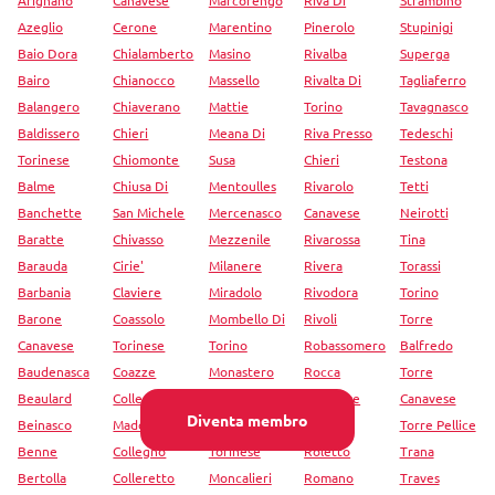
Azeglio
Cerone
Marentino
Pinerolo
Stupinigi
Baio Dora
Chialamberto
Masino
Rivalba
Superga
Bairo
Chianocco
Massello
Rivalta Di
Tagliaferro
Balangero
Chiaverano
Mattie
Torino
Tavagnasco
Baldissero
Chieri
Meana Di
Riva Presso
Tedeschi
Torinese
Chiomonte
Susa
Chieri
Testona
Balme
Chiusa Di
Mentoulles
Rivarolo
Tetti
Banchette
San Michele
Mercenasco
Canavese
Neirotti
Baratte
Chivasso
Mezzenile
Rivarossa
Tina
Barauda
Cirie'
Milanere
Rivera
Torassi
Barbania
Claviere
Miradolo
Rivodora
Torino
Barone
Coassolo
Mombello Di
Rivoli
Torre
Canavese
Torinese
Torino
Robassomero
Balfredo
Baudenasca
Coazze
Monastero
Rocca
Torre
Beaulard
Colle Della
Di Lanzo
Canavese
Canavese
Diventa membro
Beinasco
Maddalena
Monasterolo
Rodallo
Torre Pellice
Benne
Collegno
Torinese
Roletto
Trana
Bertolla
Colleretto
Moncalieri
Romano
Traves