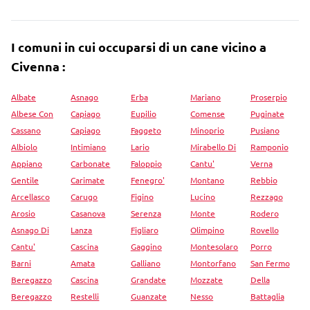
I comuni in cui occuparsi di un cane vicino a
Civenna :
Albate
Asnago
Erba
Mariano
Proserpio
Albese Con
Capiago
Eupilio
Comense
Puginate
Cassano
Capiago
Faggeto
Minoprio
Pusiano
Albiolo
Intimiano
Lario
Mirabello Di
Ramponio
Appiano
Carbonate
Faloppio
Cantu'
Verna
Gentile
Carimate
Fenegro'
Montano
Rebbio
Arcellasco
Carugo
Figino
Lucino
Rezzago
Arosio
Casanova
Serenza
Monte
Rodero
Asnago Di
Lanza
Figliaro
Olimpino
Rovello
Cantu'
Cascina
Gaggino
Montesolaro
Porro
Barni
Amata
Galliano
Montorfano
San Fermo
Beregazzo
Cascina
Grandate
Mozzate
Della
Beregazzo
Restelli
Guanzate
Nesso
Battaglia