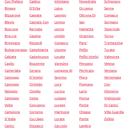
Con Figliaro
Caslino
Intimiano
Novedrate
Schignano
Binago
D'Erba
Laino
Occagno
Senna
Bizzarone
Casnate
Lasnigo
Oltrona Di
Comasco
Blevio
Casnate Con
Lemna
San
Sormano
Boscone
Bernate
Lenno
Mamette
Tavernola
Breccia
Cassina
Limido
Orsenigo
Torno
Bregnano
Rizzardi
Comasco
Pare'
Tremezzina
Bulgarograsso
Castelmarte
Lipomo
Pellio
Turate
Cabiate
Castelnuovo
Locate
Pellio Intelvi
Valmorea
Caglio
Bozzente
Varesino
Penzano
Veleso
Camerlata
Cerano
Longone Al
Perticato
Veniano
Camnago
D'Intelvi
Segrino
Pigra
Vertemate
Camnago
Cirimido
Lora
Pognana
Con
Faloppio
Civiglio
Lucino
Lario
Minoprio
Camnago
Como
Luisago
Ponna
Vighizzolo
Volta
Concagno
Lurago
Ponte
Di Cantu'
Campione
Corneno
Marinone
Chiasso
Villa Guardia
D'Italia
Cucciago
Lurate
Ponte
Zelbio
Cantu'
Dizzasco
Caccivio
Lambro