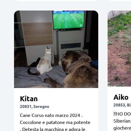
Aiko
Kitan
20853, B
20831, Seregno
‼️NO DOG
Cane Corso nato marzo 2024 .
Siberian
Coccolone e patatone ma potente
giochere
. Detesta la macchina e adora le