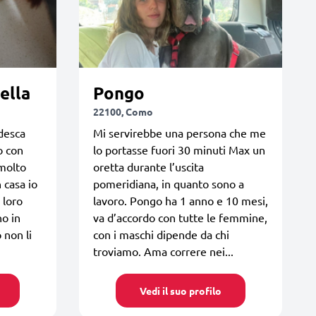
ella
Pongo
22100, Como
desca
Mi servirebbe una persona che me
o con
lo portasse fuori 30 minuti Max un
molto
oretta durante l’uscita
n casa io
pomeridiana, in quanto sono a
 loro
lavoro. Pongo ha 1 anno e 10 mesi,
no in
va d’accordo con tutte le femmine,
 non li
con i maschi dipende da chi
troviamo. Ama correre nei...
Vedi il suo profilo