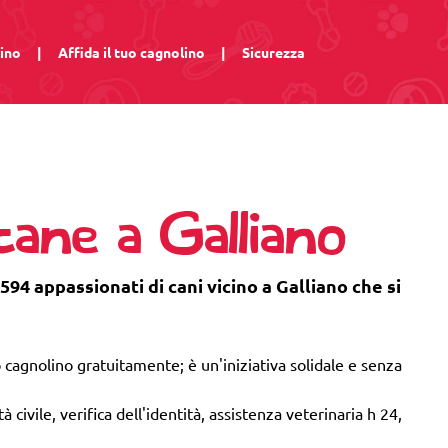
lino
|
Affida il tuo cagnolino
|
Sicurezza
cane a Galliano
594 appassionati di cani vicino a Galliano che si
 cagnolino gratuitamente; è un'iniziativa solidale e senza
 civile, verifica dell'identità, assistenza veterinaria h 24,