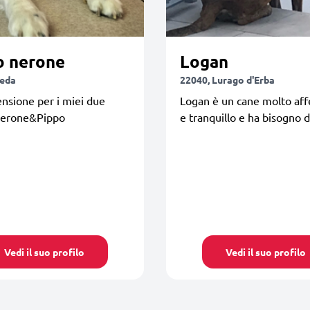
o nerone
Logan
Meda
22040, Lurago d'Erba
nsione per i miei due
Logan è un cane molto aff
 Nerone&Pippo
e tranquillo e ha bisogno d
Vedi il suo profilo
Vedi il suo profilo