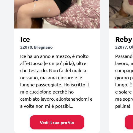
Ice
Reby
22070, Bregnano
22077, O
Ice ha un anno e mezzo, é molto
Passando
affettuoso (e un po’ pirla), oltre
lavoro, 
che testardo. Non fa del male a
compagn
nessuno, ma ama giocare e le
giorno pe
lunghe passeggiate. Ho iscritto il
lungo. È
mio cucciolone perché ho
e solare
cambiato lavoro, allontanandomi e
ma sopra
a volte non mi é possibi...
pallina!
Vedi il suo profilo