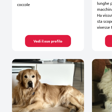
lunghe p
coccole
macchina
Ha vissut
sta scop
vivesse 
Vedi il suo profilo