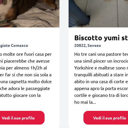
Biscotto yumi st
lgiate Comasco
20822, Seveso
 molte ore fuori casa per
Ho tre cani una pastore te
mi piacerebbe che avesse
una simil pincer un incroci
ia per almeno 1h/2h al
Yorkshire e maltese sono 
r far si che non sia sola a
tranquilli abituati a stare i
 una cagnetta molto dolce
abito in una casa di corte e
 che adora le passeggiate
appena apro la porta esco
tutto giocare con la
cortile e giocano tra di loro
ho mai la...
Vedi il suo profilo
Vedi il suo profilo