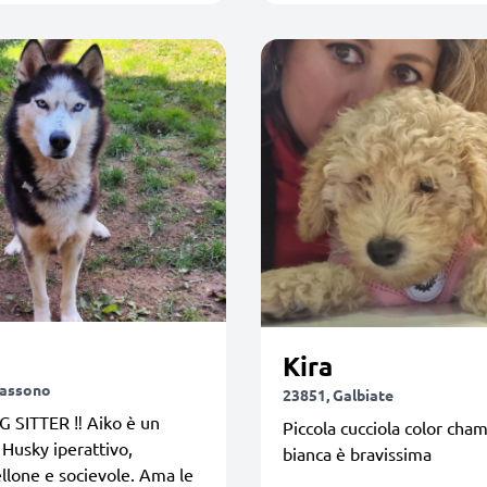
Kira
iassono
23851, Galbiate
 SITTER ‼️ Aiko è un
Piccola cucciola color ch
 Husky iperattivo,
bianca è bravissima
llone e socievole. Ama le