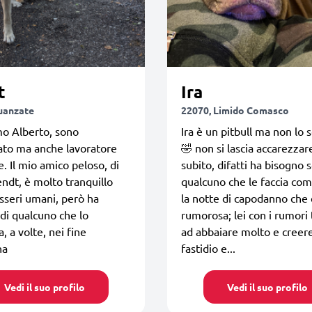
t
Ira
uanzate
22070, Limido Comasco
mo Alberto, sono
Ira è un pitbull ma non lo 
ato ma anche lavoratore
🤣 non si lascia accarezzar
e. Il mio amico peloso, di
subito, difatti ha bisogno s
dt, è molto tranquillo
qualcuno che le faccia co
esseri umani, però ha
la notte di capodanno che
di qualcuno che lo
rumorosa; lei con i rumori
, a volte, nei fine
ad abbaiare molto e creer
na
fastidio e...
Vedi il suo profilo
Vedi il suo profilo