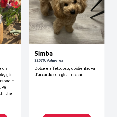
Simba
22070, Valmorea
è un
Dolce e affettuoso, ubidiente, va
e, gli
d’accordo con gli altri cani
ersone e
, va
chi che