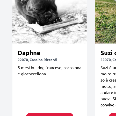
Daphne
Suzi 
22070, Cassina Rizzardi
22070, C
5 mesi bulldog francese, coccolona
Suzi è u
e giocherellona
molto tr
so è crea
molto; a
andare i
nuovi. St
convive 