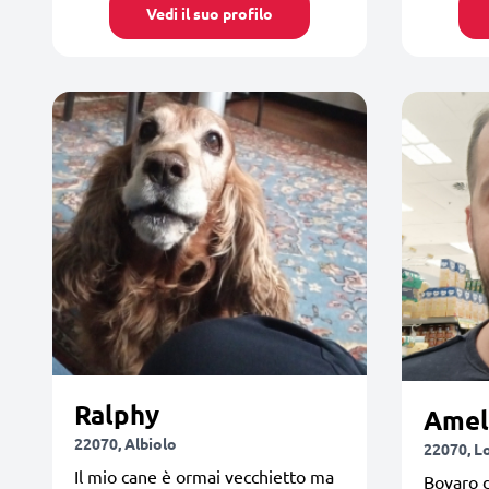
Vedi il suo profilo
Ralphy
Amel
22070, Albiolo
22070, L
Il mio cane è ormai vecchietto ma
Bovaro 