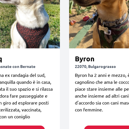
q
Byron
asnate con Bernate
22070, Bulgarograsso
na ex randagia del sud,
Byron ha 2 anni e mezzo, 
anquilla quando è in casa,
cagnolino che ama le coccol
ta il suo spazio e si rilassa
piace stare insieme alle p
dora fare passeggiate e
anche insieme ad altri cani
n giro ad esplorare posti
d'accordo sia con cani mas
erilizzata, vaccinata,
con femmine.
con un coniglio