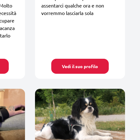
 Molto
assentarci qualche ora e non
ecessità
vorremmo lasciarla sola
ccupare
vacanza
tarlo
Vedi il suo profilo