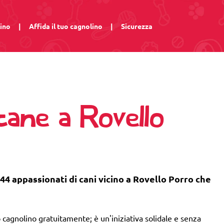
lino
|
Affida il tuo cagnolino
|
Sicurezza
cane a Rovello
 44 appassionati di cani vicino a Rovello Porro che
 cagnolino gratuitamente; è un'iniziativa solidale e senza