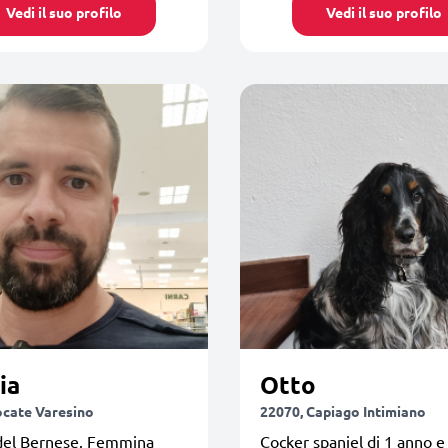
Vedi il suo profilo
Vedi il suo profilo
ia
Otto
ocate Varesino
22070, Capiago Intimiano
del Bernese. Femmina
Cocker spaniel di 1 anno 