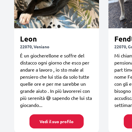
Leon
Fend
22070, Veniano
22070, G
È un giocherellone e soffre del
Mi chia
distacco ogni giorno che esco per
pension
andare a lavoro , io sto male al
part tim
pensiero che lui stia da solo tutte
nome Fen
quelle ore e per me sarebbe un
con gli 
grande aiuto . In più lavorerei con
bisogno 
più serenità 😅 sapendo che lui sta
accudisca
giocando...
settima
Vedi il suo profilo