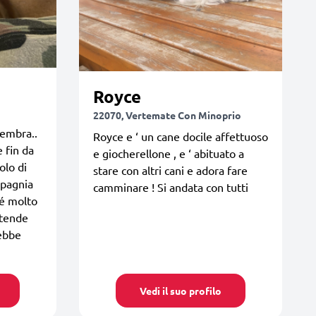
Royce
22070, Vertemate Con Minoprio
sembra..
Royce e ‘ un cane docile affettuoso
e fin da
e giocherellone , e ‘ abituato a
olo di
stare con altri cani e adora fare
mpagnia
camminare ! Si andata con tutti
 é molto
 tende
ebbe
Vedi il suo profilo