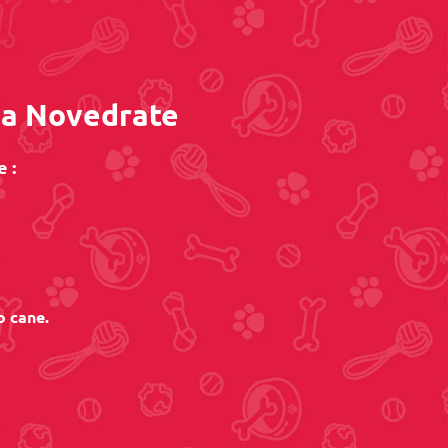
o a Novedrate
 :
o cane.