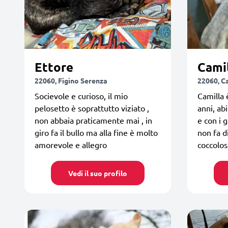
Ettore
Cami
22060, Figino Serenza
22060, C
Socievole e curioso, il mio
Camilla 
pelosetto è soprattutto viziato ,
anni, ab
non abbaia praticamente mai , in
e con i g
giro fa il bullo ma alla fine è molto
non fa d
amorevole e allegro
coccolos
Vedi il suo profilo