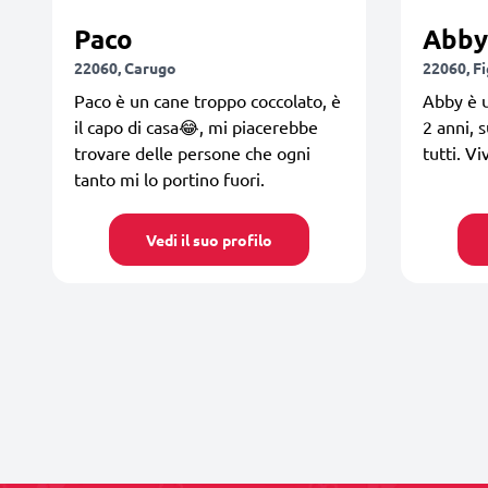
Paco
Abby
22060, Carugo
22060, F
Paco è un cane troppo coccolato, è
Abby è u
il capo di casa😂, mi piacerebbe
2 anni, 
trovare delle persone che ogni
tutti. 
tanto mi lo portino fuori.
Vedi il suo profilo