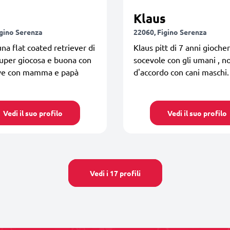
Klaus
igino Serenza
22060, Figino Serenza
na flat coated retriever di
Klaus pitt di 7 anni gioche
super giocosa e buona con
socevole con gli umani , n
Vive con mamma e papà
d'accordo con cani maschi.
Vedi il suo profilo
Vedi il suo profilo
Vedi i 17 profili