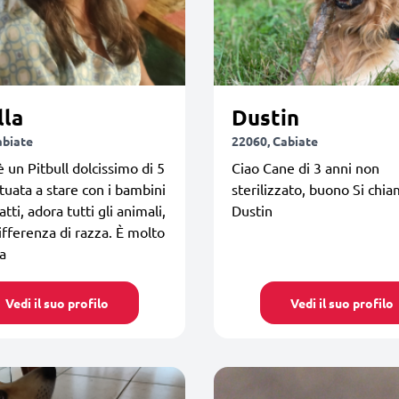
lla
Dustin
abiate
22060, Cabiate
è un Pitbull dolcissimo di 5
Ciao Cane di 3 anni non
ituata a stare con i bambini
sterilizzato, buono Si chi
atti, adora tutti gli animali,
Dustin
ifferenza di razza. È molto
a
Vedi il suo profilo
Vedi il suo profilo