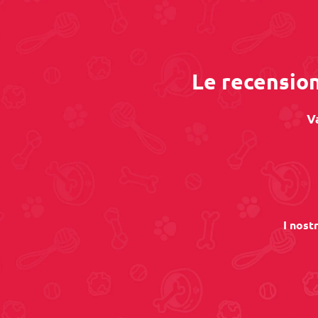
Le recension
V
I nost