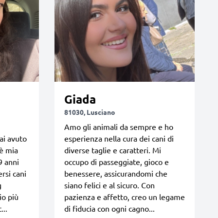
Giada
81030, Lusciano
Amo gli animali da sempre e ho
ai avuto
esperienza nella cura dei cani di
 è mia
diverse taglie e caratteri. Mi
9 anni
occupo di passeggiate, gioco e
ersi cani
benessere, assicurandomi che
g
siano felici e al sicuro. Con
io più
pazienza e affetto, creo un legame
...
di fiducia con ogni cagno...