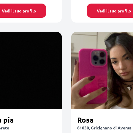
Vedi il suo profilo
Vedi il suo profilo
 pia
Rosa
arete
81030, Gricignano di Aversa