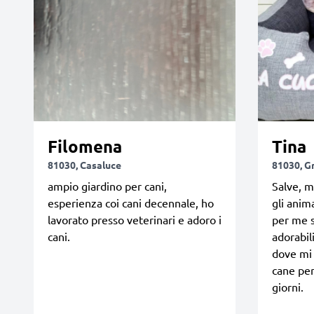
Filomena
Tina
81030, Casaluce
81030, G
ampio giardino per cani,
Salve, m
esperienza coi cani decennale, ho
gli anima
lavorato presso veterinari e adoro i
per me s
cani.
adorabil
dove mi 
cane per
giorni.