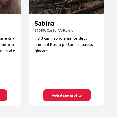
Sabina
81030, Castel Volturno
cane di 7
Ho 3 cani, sono amante degli
rboncino
animali! Posso portarli a spasso,
in estate
giocarci
Vedi il suo profilo