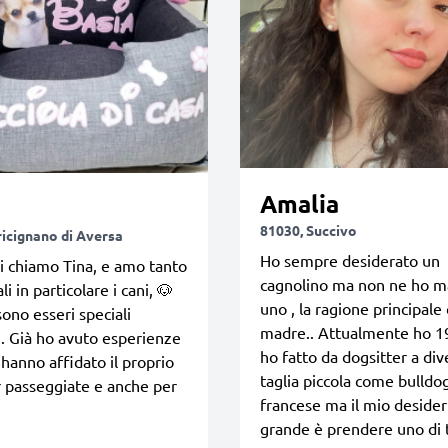
Amalia
81030, Succivo
ricignano di Aversa
Ho sempre desiderato un
i chiamo Tina, e amo tanto
cagnolino ma non ne ho m
li in particolare i cani, 🐶
uno , la ragione principale
ono esseri speciali
madre.. Attualmente ho 1
i. Già ho avuto esperienze
ho fatto da dogsitter a div
hanno affidato il proprio
taglia piccola come bulldo
 passeggiate e anche per
francese ma il mio desider
grande è prendere uno di t