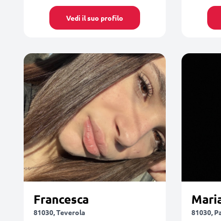
Vedi il suo profilo
Francesca
Maria
81030, Teverola
81030, P