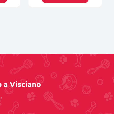
o a Visciano
: