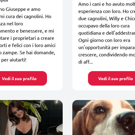
Amo i cani e ho avuto mol
ono Giuseppe e amo
esperienza con loro. Ho cr
i cura dei cagnolini. Ho
due cagnolini, Willy e Chic
za nel loro
occupavo della loro cura
amento e benessere, e mi
quotidiana e dell'addestr
tare i proprietari a creare
Ogni giorno con loro era
rti e felici con i loro amici
un'opportunità per impara
ro zampe. Se hai domande,
crescere, condividendo m
 per aiutarti!
di aff...
Vedi il suo profilo
Vedi il suo profilo