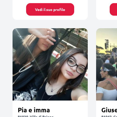
Vedi il suo profilo
Pia e imma
Gius
81030, Villa di Briano
81043, C