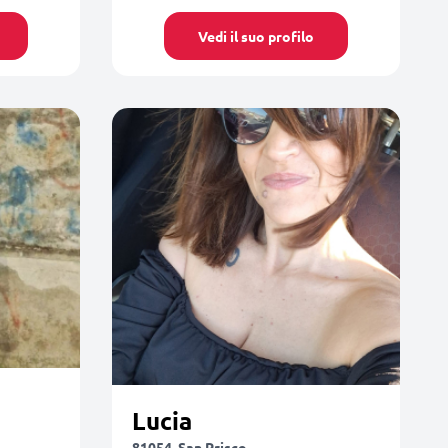
Vedi il suo profilo
Lucia
81054, San Prisco