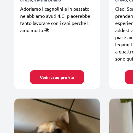
Adoriamo i cagnolini e in passato
Ciao! S
ne abbiamo avuti 4.Ci piacerebbe
prenderm
tanto lavorare con i cani perché li
esperien
amo molto 🤩
addestr
piace aiu
legami fo
a quatt
sono qui
Vedi il suo profilo