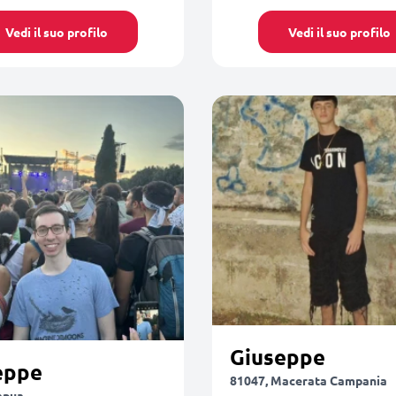
Vedi il suo profilo
Vedi il suo profilo
Giuseppe
eppe
81047, Macerata Campania
apua