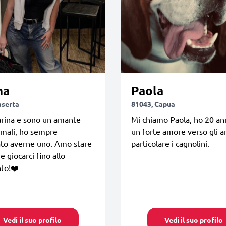
na
Paola
aserta
81043, Capua
rina e sono un amante
Mi chiamo Paola, ho 20 an
imali, ho sempre
un forte amore verso gli an
ato averne uno. Amo stare
particolare i cagnolini.
e giocarci fino allo
to!❤️
Vedi il suo profilo
Vedi il suo profilo