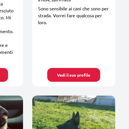
ta
Sono sensibile ai cani che sono per
esciuto
strada. Vorrei fare qualcosa per
co. Mi
loro.
amento.
re e
omenti
Vedi il suo profilo