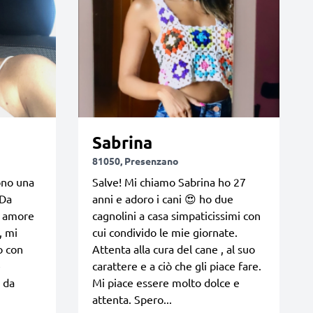
Sabrina
81050, Presenzano
ono una
Salve! Mi chiamo Sabrina ho 27
 Da
anni e adoro i cani 😍 ho due
n amore
cagnolini a casa simpaticissimi con
, mi
cui condivido le mie giornate.
o con
Attenta alla cura del cane , al suo
e
carattere e a ciò che gli piace fare.
 da
Mi piace essere molto dolce e
attenta. Spero...