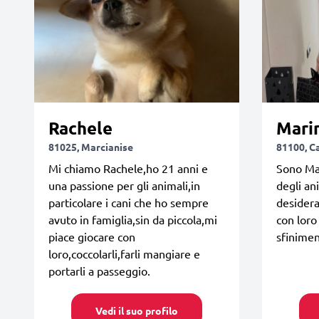
Rachele
Mari
81025, Marcianise
81100, C
Mi chiamo Rachele,ho 21 anni e
Sono Ma
una passione per gli animali,in
degli an
particolare i cani che ho sempre
desider
avuto in famiglia,sin da piccola,mi
con loro 
piace giocare con
sfinimen
loro,coccolarli,farli mangiare e
portarli a passeggio.
Vedi il suo profilo