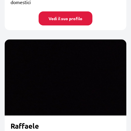
domestici
Vedi il suo profilo
Raffaele