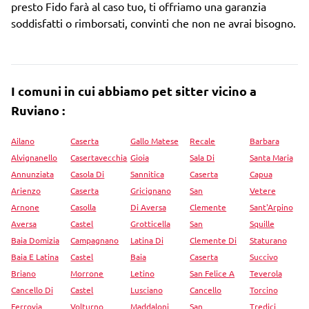
presto Fido farà al caso tuo, ti offriamo una garanzia
soddisfatti o rimborsati, convinti che non ne avrai bisogno.
I comuni in cui abbiamo pet sitter vicino a
Ruviano :
Ailano
Caserta
Gallo Matese
Recale
Barbara
Alvignanello
Casertavecchia
Gioia
Sala Di
Santa Maria
Annunziata
Casola Di
Sannitica
Caserta
Capua
Arienzo
Caserta
Gricignano
San
Vetere
Arnone
Casolla
Di Aversa
Clemente
Sant'Arpino
Aversa
Castel
Grotticella
San
Squille
Baia Domizia
Campagnano
Latina Di
Clemente Di
Staturano
Baia E Latina
Castel
Baia
Caserta
Succivo
Briano
Morrone
Letino
San Felice A
Teverola
Cancello Di
Castel
Lusciano
Cancello
Torcino
Ferrovia
Volturno
Maddaloni
San
Tredici