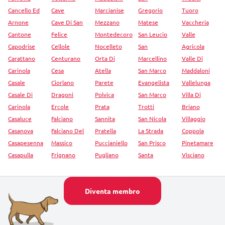
Cancello Ed
Cave
Marcianise
Gregorio
Tuoro
Arnone
Cave Di San
Mezzano
Matese
Vaccheria
Cantone
Felice
Montedecoro
San Leucio
Valle
Capodrise
Cellole
Nocelleto
San
Agricola
Carattano
Centurano
Orta Di
Marcellino
Valle Di
Carinola
Cesa
Atella
San Marco
Maddaloni
Casale
Ciorlano
Parete
Evangelista
Vallelunga
Casale Di
Dragoni
Polvica
San Marco
Villa Di
Carinola
Ercole
Prata
Trotti
Briano
Casaluce
Falciano
Sannita
San Nicola
Villaggio
Casanova
Falciano Del
Pratella
La Strada
Coppola
Casapesenna
Massico
Puccianiello
San Prisco
Pinetamare
Casapulla
Frignano
Pugliano
Santa
Visciano
Diventa membro