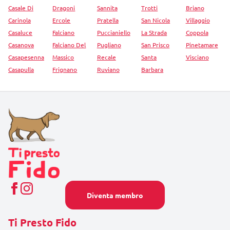
Casale Di
Dragoni
Sannita
Trotti
Briano
Carinola
Ercole
Pratella
San Nicola
Villaggio
Casaluce
Falciano
Puccianiello
La Strada
Coppola
Casanova
Falciano Del
Pugliano
San Prisco
Pinetamare
Casapesenna
Massico
Recale
Santa
Visciano
Casapulla
Frignano
Ruviano
Barbara
Diventa membro
Ti Presto Fido