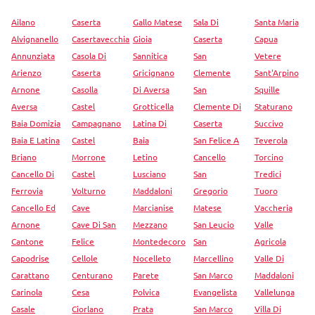
Ailano
Caserta
Gallo Matese
Sala Di
Santa Maria
Alvignanello
Casertavecchia
Gioia
Caserta
Capua
Annunziata
Casola Di
Sannitica
San
Vetere
Arienzo
Caserta
Gricignano
Clemente
Sant'Arpino
Arnone
Casolla
Di Aversa
San
Squille
Aversa
Castel
Grotticella
Clemente Di
Staturano
Baia Domizia
Campagnano
Latina Di
Caserta
Succivo
Baia E Latina
Castel
Baia
San Felice A
Teverola
Briano
Morrone
Letino
Cancello
Torcino
Cancello Di
Castel
Lusciano
San
Tredici
Ferrovia
Volturno
Maddaloni
Gregorio
Tuoro
Cancello Ed
Cave
Marcianise
Matese
Vaccheria
Arnone
Cave Di San
Mezzano
San Leucio
Valle
Cantone
Felice
Montedecoro
San
Agricola
Capodrise
Cellole
Nocelleto
Marcellino
Valle Di
Carattano
Centurano
Parete
San Marco
Maddaloni
Carinola
Cesa
Polvica
Evangelista
Vallelunga
Casale
Ciorlano
Prata
San Marco
Villa Di