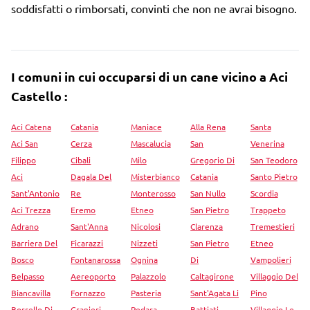
soddisfatti o rimborsati, convinti che non ne avrai bisogno.
I comuni in cui occuparsi di un cane vicino a Aci
Castello :
Aci Catena
Catania
Maniace
Alla Rena
Santa
Aci San
Cerza
Mascalucia
San
Venerina
Filippo
Cibali
Milo
Gregorio Di
San Teodoro
Aci
Dagala Del
Misterbianco
Catania
Santo Pietro
Sant'Antonio
Re
Monterosso
San Nullo
Scordia
Aci Trezza
Eremo
Etneo
San Pietro
Trappeto
Adrano
Sant'Anna
Nicolosi
Clarenza
Tremestieri
Barriera Del
Ficarazzi
Nizzeti
San Pietro
Etneo
Bosco
Fontanarossa
Ognina
Di
Vampolieri
Belpasso
Aereoporto
Palazzolo
Caltagirone
Villaggio Del
Biancavilla
Fornazzo
Pasteria
Sant'Agata Li
Pino
Borrello Di
Granieri
Pedara
Battiati
Villaggio Le