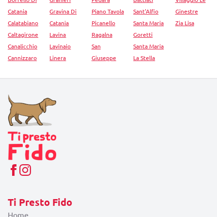
Catania
Gravina Di
Piano Tavola
Sant'Alfio
Ginestre
Calatabiano
Catania
Picanello
Santa Maria
Zia Lisa
Caltagirone
Lavina
Ragalna
Goretti
Canalicchio
Lavinaio
San
Santa Maria
Cannizzaro
Linera
Giuseppe
La Stella
Ti Presto Fido
Home