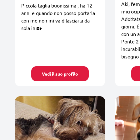
Aki, fem
Piccola taglia buonissima , ha 12
microcip
anni e quando non posso portarla
Adottata
con me non mi va dilasciarla da
giorni. 
sola in 🏡
con un a
Ponte 2 
incurabil
bisogno 
Vedi il suo profilo