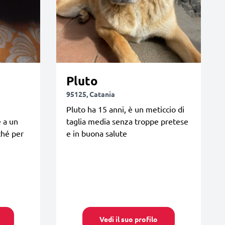
Pluto
95125, Catania
Pluto ha 15 anni, è un meticcio di
e a un
taglia media senza troppe pretese
ché per
e in buona salute
Vedi il suo profilo