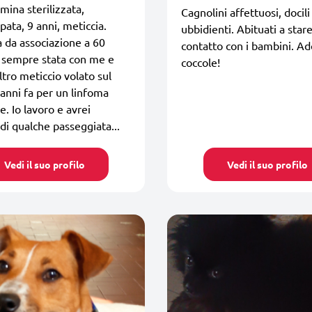
mina sterilizzata,
Cagnolini affettuosi, docili
pata, 9 anni, meticcia.
ubbidienti. Abituati a stare
 da associazione a 60
contatto con i bambini. Ad
È sempre stata con me e
coccole!
ltro meticcio volato sul
anni fa per un linfoma
e. Io lavoro e avrei
di qualche passeggiata...
Vedi il suo profilo
Vedi il suo profilo