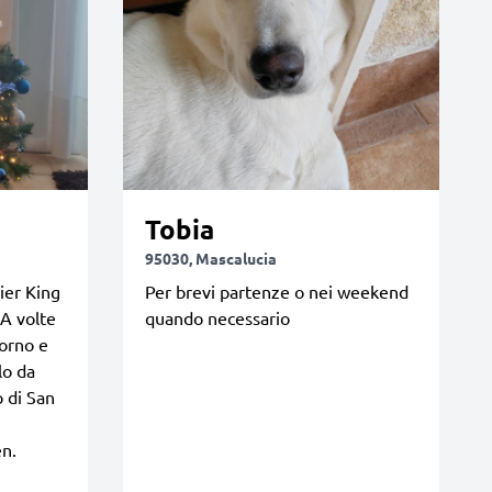
Tobia
a
95030, Mascalucia
ier King
Per brevi partenze o nei weekend
 A volte
quando necessario
iorno e
lo da
 di San
i
n.