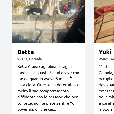
Betta
Yuki
95127, Catania
95021, Ac
Betta è una cagnolina di taglia
Mi chiam
media. Ha quasi 12 anni e vive con
Catania,
me da quando aveva 6 mesi. È
occupi d
nata cieca. Questo ha determinato
devo par
molto il suo comportamento:
emergen
diffidente con le persone che non
nella mi
conosce, non le piace sentire “oh
a cui aff
poverina, oh che car...
molto alt