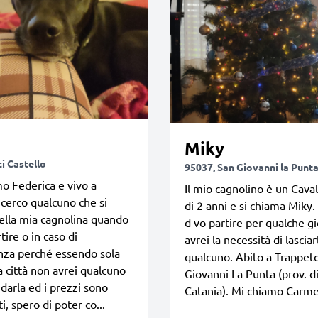
Miky
i Castello
95037, San Giovanni la Punt
o Federica e vivo a
Il mio cagnolino è un Caval
 cerco qualcuno che si
di 2 anni e si chiama Miky.
ella mia cagnolina quando
d vo partire per qualche g
tire o in caso di
avrei la necessità di lasciar
za perché essendo sola
qualcuno. Abito a Trappeto
a città non avrei qualcuno
Giovanni La Punta (prov. d
idarla ed i prezzi sono
Catania). Mi chiamo Carme
i, spero di poter co...