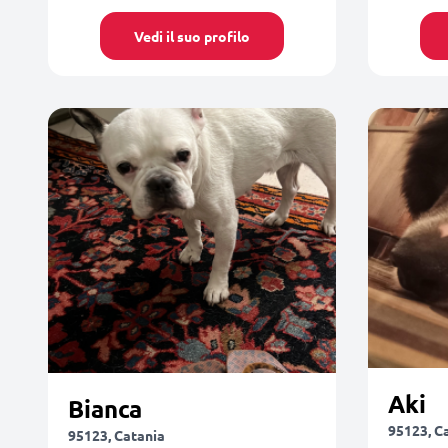
Vedi il suo profilo
Aki
Bianca
95123, C
95123, Catania