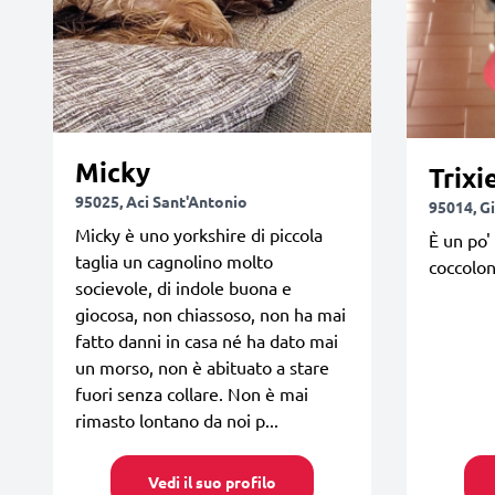
Micky
Trixi
95025, Aci Sant'Antonio
95014, G
Micky è uno yorkshire di piccola
È un po'
taglia un cagnolino molto
coccolon
socievole, di indole buona e
giocosa, non chiassoso, non ha mai
fatto danni in casa né ha dato mai
un morso, non è abituato a stare
fuori senza collare. Non è mai
rimasto lontano da noi p...
Vedi il suo profilo