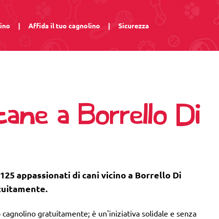
lino
|
Affida il tuo cagnolino
|
Sicurezza
cane a Borrello Di
125 appassionati di cani vicino a Borrello Di
tuitamente.
 cagnolino gratuitamente; è un'iniziativa solidale e senza