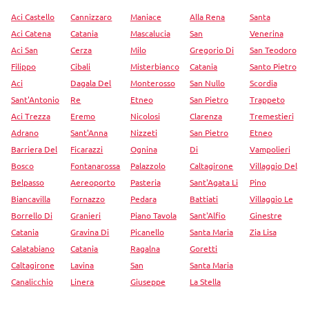
Aci Castello
Cannizzaro
Maniace
Alla Rena
Santa
Aci Catena
Catania
Mascalucia
San
Venerina
Aci San
Cerza
Milo
Gregorio Di
San Teodoro
Filippo
Cibali
Misterbianco
Catania
Santo Pietro
Aci
Dagala Del
Monterosso
San Nullo
Scordia
Sant'Antonio
Re
Etneo
San Pietro
Trappeto
Aci Trezza
Eremo
Nicolosi
Clarenza
Tremestieri
Adrano
Sant'Anna
Nizzeti
San Pietro
Etneo
Barriera Del
Ficarazzi
Ognina
Di
Vampolieri
Bosco
Fontanarossa
Palazzolo
Caltagirone
Villaggio Del
Belpasso
Aereoporto
Pasteria
Sant'Agata Li
Pino
Biancavilla
Fornazzo
Pedara
Battiati
Villaggio Le
Borrello Di
Granieri
Piano Tavola
Sant'Alfio
Ginestre
Catania
Gravina Di
Picanello
Santa Maria
Zia Lisa
Calatabiano
Catania
Ragalna
Goretti
Caltagirone
Lavina
San
Santa Maria
Canalicchio
Linera
Giuseppe
La Stella