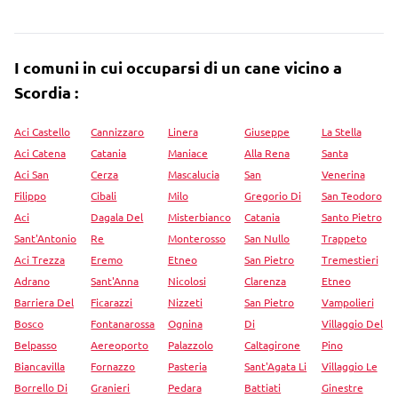
I comuni in cui occuparsi di un cane vicino a
Scordia :
Aci Castello
Cannizzaro
Linera
Giuseppe
La Stella
Aci Catena
Catania
Maniace
Alla Rena
Santa
Aci San
Cerza
Mascalucia
San
Venerina
Filippo
Cibali
Milo
Gregorio Di
San Teodoro
Aci
Dagala Del
Misterbianco
Catania
Santo Pietro
Sant'Antonio
Re
Monterosso
San Nullo
Trappeto
Aci Trezza
Eremo
Etneo
San Pietro
Tremestieri
Adrano
Sant'Anna
Nicolosi
Clarenza
Etneo
Barriera Del
Ficarazzi
Nizzeti
San Pietro
Vampolieri
Bosco
Fontanarossa
Ognina
Di
Villaggio Del
Belpasso
Aereoporto
Palazzolo
Caltagirone
Pino
Biancavilla
Fornazzo
Pasteria
Sant'Agata Li
Villaggio Le
Borrello Di
Granieri
Pedara
Battiati
Ginestre