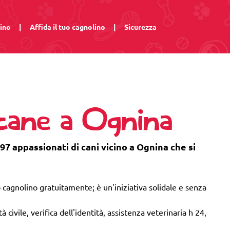
lino
|
Affida il tuo cagnolino
|
Sicurezza
 cane a Ognina
97 appassionati di cani vicino a Ognina che si
 cagnolino gratuitamente; è un'iniziativa solidale e senza
 civile, verifica dell'identità, assistenza veterinaria h 24,