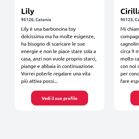
Lily
Cirill
95126, Catania
95123, C
Lily è una barboncina toy
Mi chiam
dolcissima ma ha molte esigenze,
compagn
ha bisogno di scaricare le sue
cagnolin
energie e non le piace stare sola a
circa 9 
casa, anzi non vuole proprio starci,
molto ca
piange e abbaia in continuazione.
con noi 
Vorrei poterle regalare una vita
per con
più attiva possi...
fare es
Vedi il suo profilo