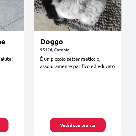
ne
Doggo
95124, Catania
salute;
È un piccolo setter meticcio,
assolutamente pacifico ed educato
Vedi il suo profilo