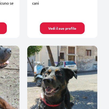
lcuno se
cani
Vedi il suo profilo