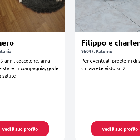
hero
Filippo e charle
atania
95047, Paternò
13 anni, coccolone, ama
Per eventuali problemi di 
e stare in compagnia, gode
cm avrete visto sn 2
a salute
Vedi il suo profilo
Vedi il suo profilo