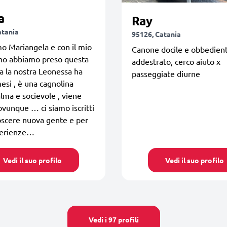
a
Ray
atania
95126, Catania
o Mariangela e con il mio
Canone docile e obbedient
o abbiamo preso questa
addestrato, cerco aiuto x
a la nostra Leonessa ha
passeggiate diurne
mesi , è una cagnolina
lma e socievole , viene
ovunque … ci siamo iscritti
oscere nuova gente e per
perienze…
Vedi il suo profilo
Vedi il suo profilo
Vedi i 97 profili