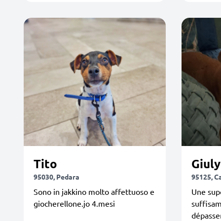
Tito
Giuly
95030, Pedara
95125, C
Sono in jakkino molto affettuoso e
Une supe
giocherellone.jo 4.mesi
suffisa
dépasser