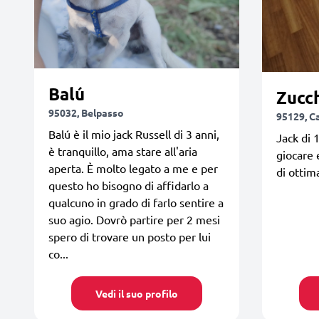
Balú
Zucc
95032, Belpasso
95129, C
Balú è il mio jack Russell di 3 anni,
Jack di 
è tranquillo, ama stare all'aria
giocare 
aperta. È molto legato a me e per
di ottim
questo ho bisogno di affidarlo a
qualcuno in grado di farlo sentire a
suo agio. Dovrò partire per 2 mesi
spero di trovare un posto per lui
co...
Vedi il suo profilo