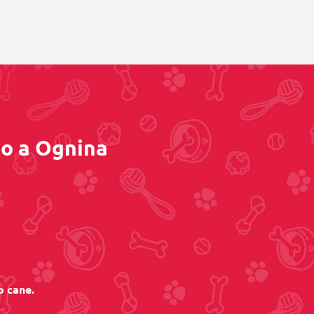
no a Ognina
o cane.