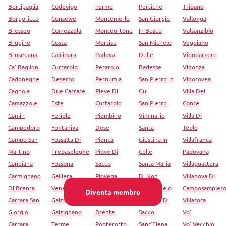
Bertipaglia
Codevigo
Terme
Pertiche
Tribano
Borgoricco
Conselve
Montemerlo
San Giorgio
Vallonga
Bresseo
Correzzola
Monteortone
In Bosco
Valsanzibio
Brugine
Costa
Mortise
San Michele
Veggiano
Brusegana
Calcinara
Padova
Delle
Vigodarzere
Ca' Baglioni
Curtarolo
Perarolo
Badesse
Vigonza
Cadoneghe
Deserto
Pernumia
San Pietro In
Vigorovea
Cagnola
Due Carrare
Pieve Di
Gu
Villa Del
Camazzole
Este
Curtarolo
San Pietro
Conte
Camin
Feriole
Piombino
Viminario
Villa Di
Campodoro
Fontaniva
Dese
Santa
Teolo
Campo San
Fossalta Di
Pionca
Giustina In
Villafranca
Martino
Trebaseleghe
Piove Di
Colle
Padovana
Candiana
Fossona
Sacco
Santa Maria
Villaguattera
Carmignano
Galliera
Piovega
Di Non
Villanova Di
Di Brenta
Veneta
Polverara
Sant'Angelo
Camposampier
Diventa membro
Carrara San
Galzignano
Ponte Di
Di Piove Di
Villatora
Giorgio
Galzignano
Brenta
Sacco
Vo'
Carrara
Terme
Ponterotto
Sant'Elena
Vo' Vecchio