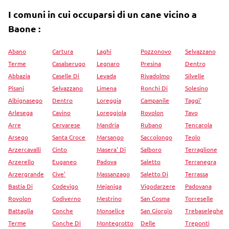
I comuni in cui occuparsi di un cane vicino a
Baone :
Abano
Cartura
Laghi
Pozzonovo
Selvazzano
Terme
Casalserugo
Legnaro
Presina
Dentro
Abbazia
Caselle Di
Levada
Rivadolmo
Silvelle
Pisani
Selvazzano
Limena
Ronchi Di
Solesino
Albignasego
Dentro
Loreggia
Campanile
Taggi'
Arlesega
Cavino
Loreggiola
Rovolon
Tavo
Arre
Cervarese
Mandria
Rubano
Tencarola
Arsego
Santa Croce
Marsango
Saccolongo
Teolo
Arzercavalli
Cinto
Masera' Di
Salboro
Terraglione
Arzerello
Euganeo
Padova
Saletto
Terranegra
Arzergrande
Cive'
Massanzago
Saletto Di
Terrassa
Bastia Di
Codevigo
Mejaniga
Vigodarzere
Padovana
Rovolon
Codiverno
Mestrino
San Cosma
Torreselle
Battaglia
Conche
Monselice
San Giorgio
Trebaseleghe
Terme
Conche Di
Montegrotto
Delle
Treponti