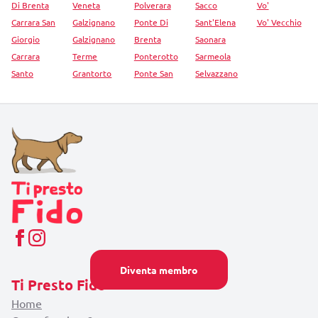
Di Brenta
Veneta
Polverara
Sacco
Vo'
Carrara San
Galzignano
Ponte Di
Sant'Elena
Vo' Vecchio
Giorgio
Galzignano
Brenta
Saonara
Carrara
Terme
Ponterotto
Sarmeola
Santo
Grantorto
Ponte San
Selvazzano
Diventa membro
Ti Presto Fido
Home