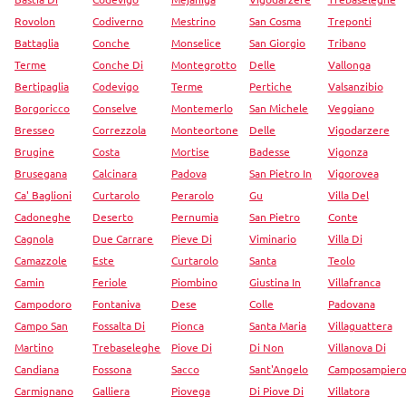
Rovolon
Codiverno
Mestrino
San Cosma
Treponti
Battaglia
Conche
Monselice
San Giorgio
Tribano
Terme
Conche Di
Montegrotto
Delle
Vallonga
Bertipaglia
Codevigo
Terme
Pertiche
Valsanzibio
Borgoricco
Conselve
Montemerlo
San Michele
Veggiano
Bresseo
Correzzola
Monteortone
Delle
Vigodarzere
Brugine
Costa
Mortise
Badesse
Vigonza
Brusegana
Calcinara
Padova
San Pietro In
Vigorovea
Ca' Baglioni
Curtarolo
Perarolo
Gu
Villa Del
Cadoneghe
Deserto
Pernumia
San Pietro
Conte
Cagnola
Due Carrare
Pieve Di
Viminario
Villa Di
Camazzole
Este
Curtarolo
Santa
Teolo
Camin
Feriole
Piombino
Giustina In
Villafranca
Campodoro
Fontaniva
Dese
Colle
Padovana
Campo San
Fossalta Di
Pionca
Santa Maria
Villaguattera
Martino
Trebaseleghe
Piove Di
Di Non
Villanova Di
Candiana
Fossona
Sacco
Sant'Angelo
Camposampier
Carmignano
Galliera
Piovega
Di Piove Di
Villatora