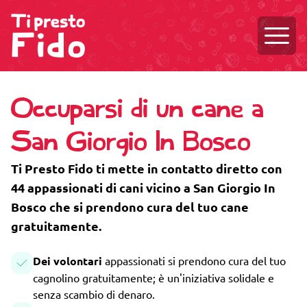
Aprire
Occuparsi di un cane a
San Giorgio In Bosco
Ti Presto Fido ti mette in contatto diretto con
44 appassionati di cani vicino a San Giorgio In
Bosco che si prendono cura del tuo cane
gratuitamente.
Dei volontari
appassionati si prendono cura del tuo
cagnolino gratuitamente; è un'iniziativa solidale e
senza scambio di denaro.