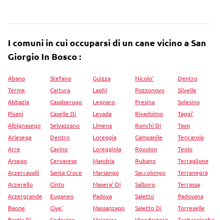
I comuni in cui occuparsi di un cane vicino a San
Giorgio In Bosco :
Abano
Stefano
Guizza
Nicolo'
Dentro
Terme
Cartura
Laghi
Pozzonovo
Silvelle
Abbazia
Casalserugo
Legnaro
Presina
Solesino
Pisani
Caselle Di
Levada
Rivadolmo
Taggi'
Albignasego
Selvazzano
Limena
Ronchi Di
Tavo
Arlesega
Dentro
Loreggia
Campanile
Tencarola
Arre
Cavino
Loreggiola
Rovolon
Teolo
Arsego
Cervarese
Mandria
Rubano
Terraglione
Arzercavalli
Santa Croce
Marsango
Saccolongo
Terranegra
Arzerello
Cinto
Masera' Di
Salboro
Terrassa
Arzergrande
Euganeo
Padova
Saletto
Padovana
Baone
Cive'
Massanzago
Saletto Di
Torreselle
Bastia Di
Codevigo
Mejaniga
Vigodarzere
Trebaseleghe