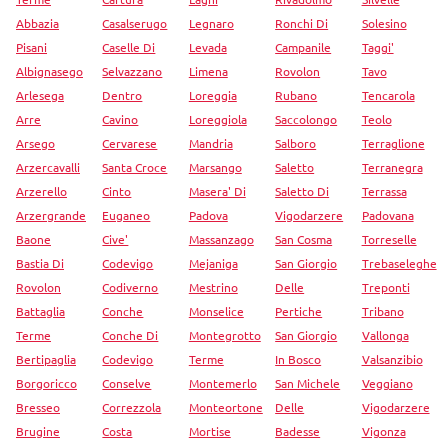
Abbazia
Casalserugo
Legnaro
Ronchi Di
Solesino
Pisani
Caselle Di
Levada
Campanile
Taggi'
Albignasego
Selvazzano
Limena
Rovolon
Tavo
Arlesega
Dentro
Loreggia
Rubano
Tencarola
Arre
Cavino
Loreggiola
Saccolongo
Teolo
Arsego
Cervarese
Mandria
Salboro
Terraglione
Arzercavalli
Santa Croce
Marsango
Saletto
Terranegra
Arzerello
Cinto
Masera' Di
Saletto Di
Terrassa
Arzergrande
Euganeo
Padova
Vigodarzere
Padovana
Baone
Cive'
Massanzago
San Cosma
Torreselle
Bastia Di
Codevigo
Mejaniga
San Giorgio
Trebaseleghe
Rovolon
Codiverno
Mestrino
Delle
Treponti
Battaglia
Conche
Monselice
Pertiche
Tribano
Terme
Conche Di
Montegrotto
San Giorgio
Vallonga
Bertipaglia
Codevigo
Terme
In Bosco
Valsanzibio
Borgoricco
Conselve
Montemerlo
San Michele
Veggiano
Bresseo
Correzzola
Monteortone
Delle
Vigodarzere
Brugine
Costa
Mortise
Badesse
Vigonza