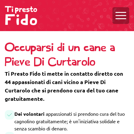
Aprire
Occuparsi di un cane a
Pieve Di Curtarolo
Ti Presto Fido ti mette in contatto diretto con
44 appassionati di cani vicino a Pieve Di
Curtarolo che si prendono cura del tuo cane
gratuitamente.
Dei volontari
appassionati si prendono cura del tuo
cagnolino gratuitamente; è un'iniziativa solidale e
senza scambio di denaro.