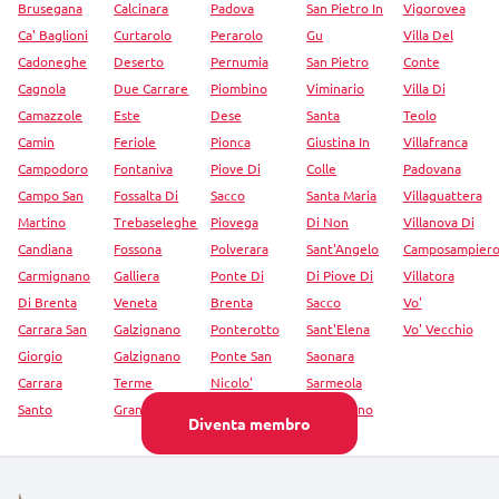
Brusegana
Calcinara
Padova
San Pietro In
Vigorovea
Ca' Baglioni
Curtarolo
Perarolo
Gu
Villa Del
Cadoneghe
Deserto
Pernumia
San Pietro
Conte
Cagnola
Due Carrare
Piombino
Viminario
Villa Di
Camazzole
Este
Dese
Santa
Teolo
Camin
Feriole
Pionca
Giustina In
Villafranca
Campodoro
Fontaniva
Piove Di
Colle
Padovana
Campo San
Fossalta Di
Sacco
Santa Maria
Villaguattera
Martino
Trebaseleghe
Piovega
Di Non
Villanova Di
Candiana
Fossona
Polverara
Sant'Angelo
Camposampier
Carmignano
Galliera
Ponte Di
Di Piove Di
Villatora
Di Brenta
Veneta
Brenta
Sacco
Vo'
Carrara San
Galzignano
Ponterotto
Sant'Elena
Vo' Vecchio
Giorgio
Galzignano
Ponte San
Saonara
Carrara
Terme
Nicolo'
Sarmeola
Santo
Grantorto
Pozzonovo
Selvazzano
Diventa membro