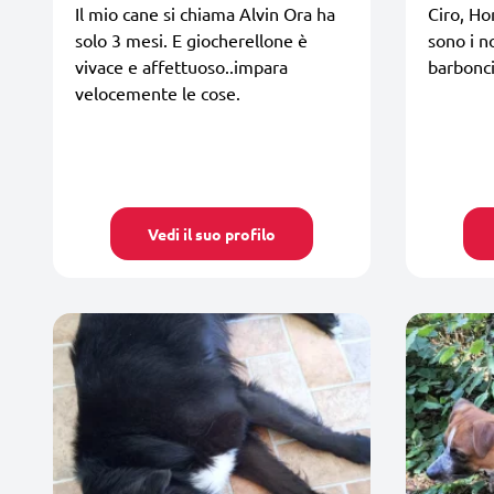
Il mio cane si chiama Alvin Ora ha
Ciro, Ho
solo 3 mesi. E giocherellone è
sono i n
vivace e affettuoso..impara
barbonci
velocemente le cose.
Vedi il suo profilo