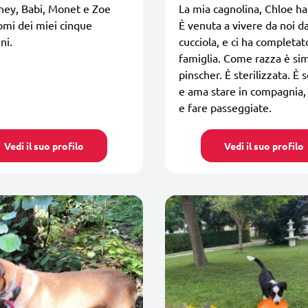
ney, Babi, Monet e Zoe
La mia cagnolina, Chloe ha
omi dei miei cinque
È venuta a vivere da noi d
ni.
cucciola, e ci ha completa
famiglia. Come razza è sim
pinscher. È sterilizzata. È 
e ama stare in compagnia,
e fare passeggiate.
Vedi il suo profilo
Vedi il suo profilo