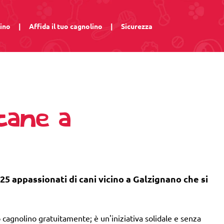
lino
|
Affida il tuo cagnolino
|
Sicurezza
cane a
25 appassionati di cani vicino a Galzignano che si
 cagnolino gratuitamente; è un'iniziativa solidale e senza