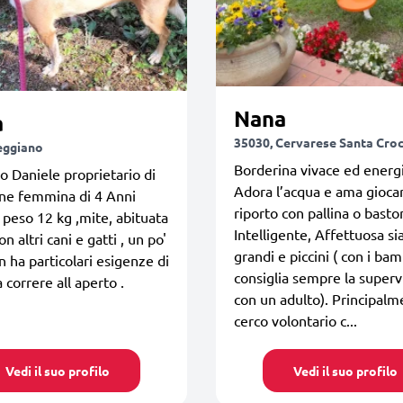
Nana
a
35030, Cervarese Santa Cro
eggiano
Borderina vivace ed energi
o Daniele proprietario di
Adora l’acqua e ama giocar
ane femmina di 4 Anni
riporto con pallina o basto
 peso 12 kg ,mite, abituata
Intelligente, Affettuosa si
on altri cani e gatti , un po'
grandi e piccini ( con i bam
n ha particolari esigenze di
consiglia sempre la superv
 correre all aperto .
con un adulto). Principal
cerco volontario c...
Vedi il suo profilo
Vedi il suo profilo