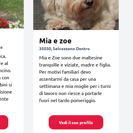
Mia e zoe
ce
35030, Selvazzano Dentro
ca.
Mia e Zoe sono due maltesine
e al
tranquille e viziate, madre e figlia.
ncino.
Per motivi familiari devo
a con
assentarmi da casa per una
bini si
settimana e mia moglie per i turni
isione
di lavoro non riesce a portarle
mente
fuori nel tardo pomeriggio.
Vedi il suo profilo